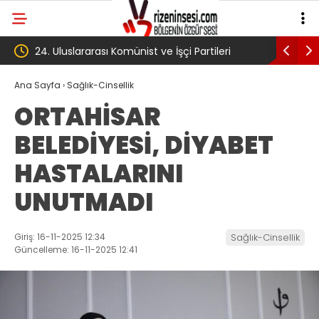
leri
‘Çerçeve yasa’ kanun teklifi Adalet
AKP’
Komisyonu’ndan geçti
gibi:
Ana Sayfa
›
Sağlık-Cinsellik
ORTAHİSAR
köyü
BELEDİYESİ, DİYABET
Trab
HASTALARINI
UNUTMADI
Giriş: 16-11-2025 12:34
Sağlık-Cinsellik
Güncelleme: 16-11-2025 12:41