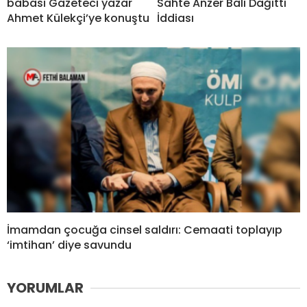
babası Gazeteci yazar
Sahte Anzer Balı Dağıttı
Ahmet Külekçi’ye konuştu
İddiası
İmamdan çocuğa cinsel saldırı: Cemaati toplayıp
‘imtihan’ diye savundu
YORUMLAR