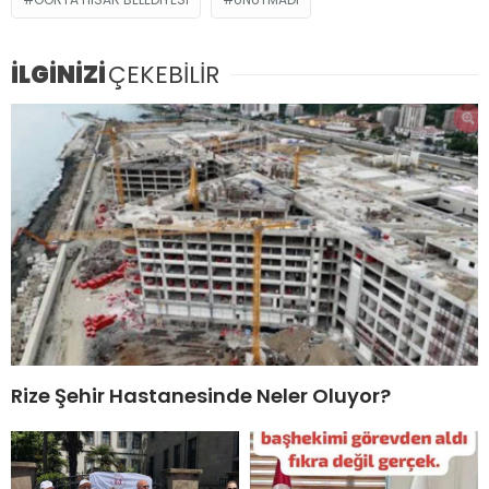
İLGİNİZİ
ÇEKEBİLİR
Rize Şehir Hastanesinde Neler Oluyor?