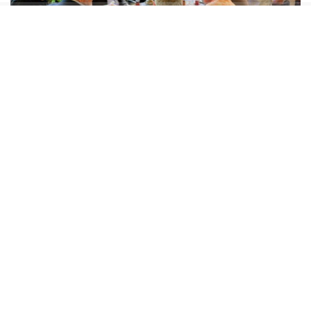
GÜNAYDIN “ORTALARDA İKTİDAR BLOKUNDAN
BİR TANE MİLLETVEKİLİ GÖREMİYORUZ”
Gökhan Günaydın yaptığı açıklamada, sahada
aktif olduklarını ve vatandaşla doğrudan
iletişim kurduklarını vurguladı. İktidar
temsilcilerinin sahada görünmediğini belirterek,
Yeni Parti’nin halkın içinde büyüdüğünü ve
iktidara yürüdüğünü ifade etti.
Günaydın , ” Günaydın, “Evet, tüm dostlara