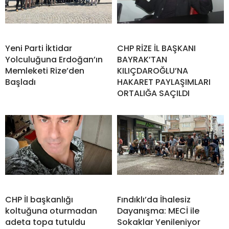
Yeni Parti İktidar
CHP RİZE İL BAŞKANI
Yolculuğuna Erdoğan’ın
BAYRAK’TAN
Memleketi Rize’den
KILIÇDAROĞLU’NA
Başladı
HAKARET PAYLAŞIMLARI
ORTALIĞA SAÇILDI
CHP İl başkanlığı
Fındıklı’da İhalesiz
koltuğuna oturmadan
Dayanışma: MECİ ile
adeta topa tutuldu
Sokaklar Yenileniyor