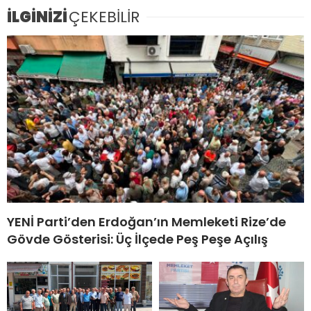
İLGİNİZİ
ÇEKEBİLİR
YENİ Parti’den Erdoğan’ın Memleketi Rize’de
Gövde Gösterisi: Üç İlçede Peş Peşe Açılış