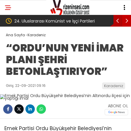
leri
‘Çerçeve yasa’ kanun teklifi Adalet
AKP’
Komisyonu’ndan geçti
gibi:
Ana Sayfa
›
Karadeniz
“ORDU’NUN YENİ İMAR
köyü
PLANI ŞEHRİ
Trab
BETONLAŞTIRIYOR”
Giriş: 22-09-2021 09:16
Karadeniz
ABONE OL
Emek Partisi Ordu Büyükşehir Belediyesi’nin