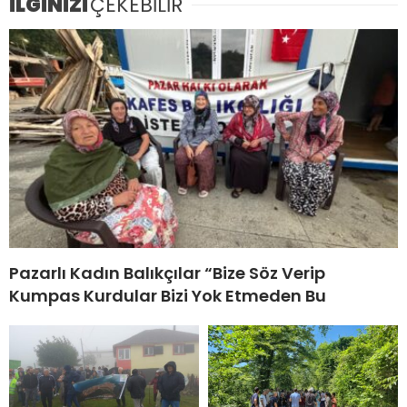
İLGİNİZİ
ÇEKEBİLİR
Pazarlı Kadın Balıkçılar “Bize Söz Verip
Kumpas Kurdular Bizi Yok Etmeden Bu