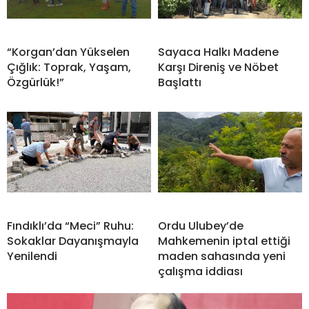
“Korgan’dan Yükselen
Sayaca Halkı Madene
Çığlık: Toprak, Yaşam,
Karşı Direniş ve Nöbet
Özgürlük!”
Başlattı
Fındıklı’da “Meci” Ruhu:
Ordu Ulubey’de
Sokaklar Dayanışmayla
Mahkemenin iptal ettiği
Yenilendi
maden sahasında yeni
çalışma iddiası