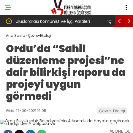
‘Çerçeve yasa’ kanun teklifi Adalet
AKP’li B
Komisyonu’ndan geçti
gibi: Dil
Ana Sayfa
›
Çevre-Ekoloji
Ordu’da “Sahil
köyünde
düzenleme projesi”ne
Trabzon
dair bilirkişi raporu da
projeyi uygun
görmedi
Giriş: 27-09-2021 16:05
Çevre-Ekoloji
ABONE OL