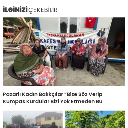
İLGİNİZİ
ÇEKEBİLİR
Pazarlı Kadın Balıkçılar “Bize Söz Verip
Kumpas Kurdular Bizi Yok Etmeden Bu