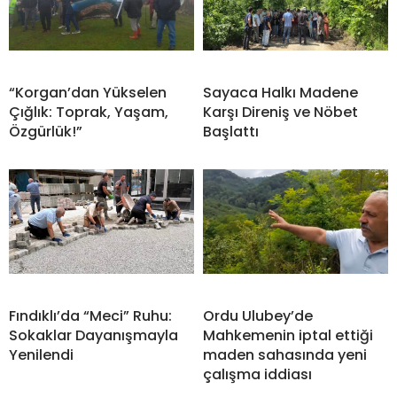
“Korgan’dan Yükselen
Sayaca Halkı Madene
Çığlık: Toprak, Yaşam,
Karşı Direniş ve Nöbet
Özgürlük!”
Başlattı
Fındıklı’da “Meci” Ruhu:
Ordu Ulubey’de
Sokaklar Dayanışmayla
Mahkemenin iptal ettiği
Yenilendi
maden sahasında yeni
çalışma iddiası