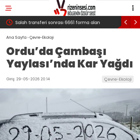
 çığ
Salah transferi sonrası 6661 forma alan
Pazarlı Ka
belediye başkanına ‘Kimin parasıyla’ sorusu
‘Bu Mücad
Ana Sayfa
›
Çevre-Ekoloji
Ordu’da Çambaşı
Yaylası’nda Kar Yağdı
Giriş: 29-05-2026 20:14
Çevre-Ekoloji