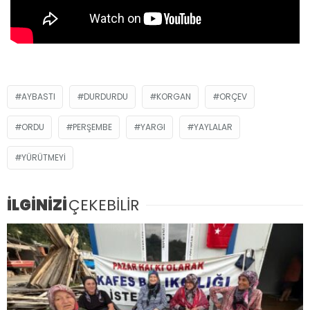
AYBASTI
DURDURDU
KORGAN
ORÇEV
ORDU
PERŞEMBE
YARGI
YAYLALAR
YÜRÜTMEYI
İLGİNİZİ
ÇEKEBİLİR