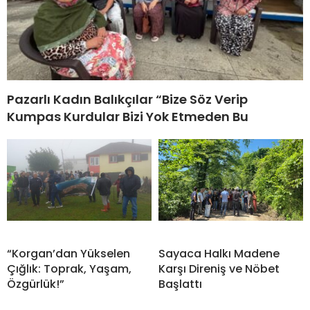
Pazarlı Kadın Balıkçılar “Bize Söz Verip
Kumpas Kurdular Bizi Yok Etmeden Bu
“Korgan’dan Yükselen
Sayaca Halkı Madene
Çığlık: Toprak, Yaşam,
Karşı Direniş ve Nöbet
Özgürlük!”
Başlattı