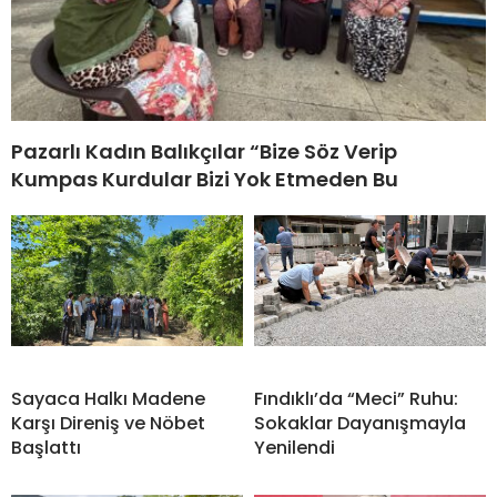
Pazarlı Kadın Balıkçılar “Bize Söz Verip
Kumpas Kurdular Bizi Yok Etmeden Bu
Sayaca Halkı Madene
Fındıklı’da “Meci” Ruhu:
Karşı Direniş ve Nöbet
Sokaklar Dayanışmayla
Başlattı
Yenilendi