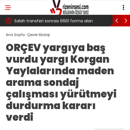
 çığ
Salah transferi sonrası 6661 forma alan
Pazarlı Ka
belediye başkanına ‘Kimin parasıyla’ sorusu
‘Bu Mücad
Ana Sayfa
›
Çevre-Ekoloji
ORÇEV yargıya baş
vurdu yargı Korgan
Yaylalarında maden
arama sondaj
çalışması yürütmeyi
durdurma kararı
verdi