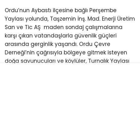
Ordu’nun Aybastı ilçesine bağlı Perşembe
Yaylası yolunda, Taşzemin İnş. Mad. Enerji Üretim
San ve Tic AŞ maden sondaj çalışmalarına
karşı çıkan vatandaşlarla güvenlik güçleri
arasında gerginlik yaşandı. Ordu Çevre
Derneği’nin çağrısıyla bölgeye gitmek isteyen
doğa savunucuları ve köylüler, Turnalık Yaylası
mevkiinde kurulan kontrol noktalarında
jandarma ve trafik ekipleri tarafından
durduruldu. Kimlik ve asayiş kontrolleri
gerekçesiyle yapılan uygulamaya tepki
gösteren vatandaşlar, bunun alana ulaşımı
engellemeye yönelik bir girişim olduğunu
savundu.
Kontrol noktalarında uzun süre bekletilen