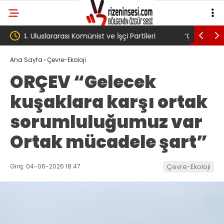
‘Çerçeve yasa’ kanun teklifi Adalet
AKP’li B
Komisyonu’ndan geçti
gibi: Dile
Ana Sayfa
›
Çevre-Ekoloji
ORÇEV “Gelecek
köyünde 
kuşaklara karşı ortak
Trabzons
sorumluluğumuz var
Ortak mücadele şart”
Giriş: 04-06-2026 18:47
Çevre-Ekoloji