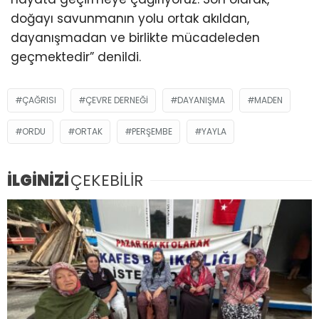
doğayı savunmanın yolu ortak akıldan,
dayanışmadan ve birlikte mücadeleden
geçmektedir” denildi.
ÇAĞRISI
ÇEVRE DERNEĞI
DAYANIŞMA
MADEN
ORDU
ORTAK
PERŞEMBE
YAYLA
İLGİNİZİ
ÇEKEBİLİR