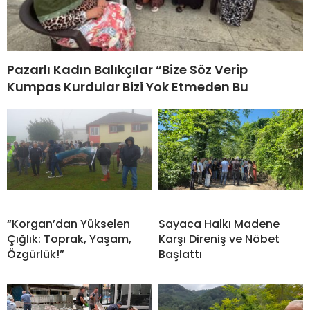
Pazarlı Kadın Balıkçılar “Bize Söz Verip
Kumpas Kurdular Bizi Yok Etmeden Bu
“Korgan’dan Yükselen
Sayaca Halkı Madene
Çığlık: Toprak, Yaşam,
Karşı Direniş ve Nöbet
Özgürlük!”
Başlattı