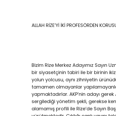
ALLAH RİZE’Yİ İKİ PROFESÖRDEN KORUS
Bizim Rize Merkez Adayımız Sayın Uzm. D
bir siyasetçinin tabiri ile bir birinin 
yolun yolcusu, aynı zihniyetin ürünüdür
tamamen olmayanlar yapılamayanla
yapmaktadırlar. AKP’nin adayı gerek
sergilediği yönetim şekli, gerekse ke
alamamış profili ile Rize’de Sayın B
yürütmektedir. Çıktığı canlı yayını