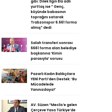
gibi: Dilek Ilgın Ela adlı
yurttaş ise ” Genç,
köyünde babasının
toprağını satarak
Trabzonspor 6.661 forma
almış” dedi
Salah transferi sonrası
6661 forma alan belediye
başkanına ‘Kimin
parasıyla’ sorusu
Pazarlı Kadın Balıkçılara
YENİ Parti’den Destek: ‘Bu
Mücadelede
Yanınızdayız!’
AV. Süzen “Meclis’e gelen
Çerçeve Yasa Türkiye’de