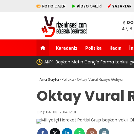
FOTO
GALERİ
VİDEO
GALERİ
YAZARLAR
DO
47,18
Karadeniz
Politika
Kadın
İn
yurttaş ise ” Genç, köyünde babasının toprağını satarak
S
Ana Sayfa
›
Politika
›
Oktay Vural Rizeye Geliyor
Oktay Vural R
Giriş: 04-03-2014 12:31