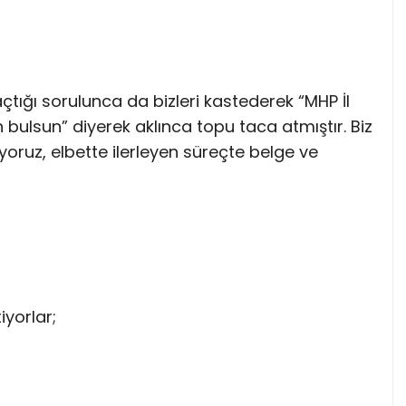
çtığı sorulunca da bizleri kastederek “MHP İl
 bulsun” diyerek aklınca topu taca atmıştır. Biz
oruz, elbette ilerleyen süreçte belge ve
yorlar;