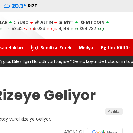
20.3
°
RIZE
LAR
EURO
ALTIN
BİST
BITCOIN
53,92
6,083
14,148
$64.732
%0,04
%-0,11
%-0,15
%1,20
%0,60
san Hakları
İşçi-Sendika-Emek
Medya
Eğitim-Kültür
alah transferi sonrası 6661 forma alan belediye başkanına ‘Kimin 
izeye Geliyor
Politika
ABONE OL