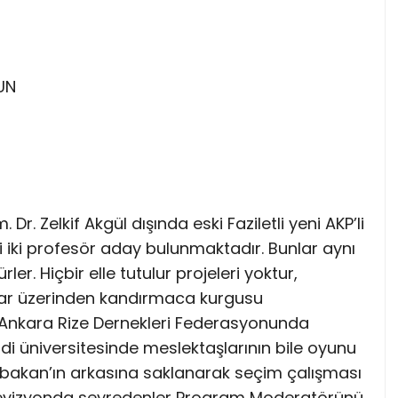
UN
r. Zelkif Akgül dışında eski Faziletli yeni AKP’li
ikizi iki profesör aday bulunmaktadır. Bunlar aynı
ler. Hiçbir elle tutulur projeleri yoktur,
r üzerinden kandırmaca kurgusu
 Ankara Rize Dernekleri Federasyonunda
ndi üniversitesinde meslektaşlarının bile oyunu
aşbakan’ın arkasına saklanarak seçim çalışması
 televizyonda seyredenler Program Moderatörünü