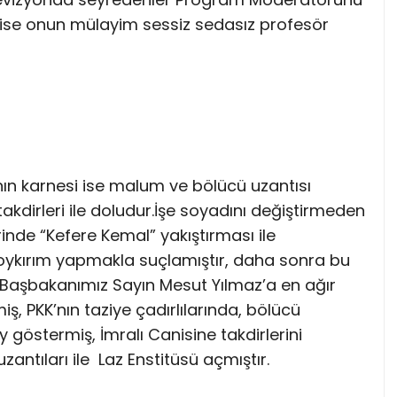
 ise onun mülayim sessiz sedasız profesör
nın karnesi ise malum ve bölücü uzantısı
akdirleri ile doludur.İşe soyadını değiştirmeden
nde “Kefere Kemal” yakıştırması ile
soykırım yapmakla suçlamıştır, daha sonra bu
ı, Başbakanımız Sayın Mesut Yılmaz’a en ağır
iş, PKK’nın taziye çadırlılarında, bölücü
 göstermiş, İmralı Canisine takdirlerini
antıları ile
Laz Enstitüsü açmıştır.