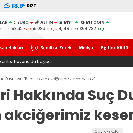
18.9
°
RIZE
LAR
EURO
ALTIN
BİST
BITCOIN
53,92
6,083
14,148
$64.732
%0,04
%-0,11
%-0,15
%1,20
%0,60
san Hakları
İşçi-Sendika-Emek
Medya
Eğitim-Kültür
alet Komisyonu’ndan geçti
Suç Duyurusu “Burası bizim akciğerimiz kesemezsiniz”
eri Hakkında Suç 
m akciğerimiz kese
Çevre-Ekoloji