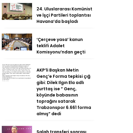
24. Uluslararası Komünist
ve İşçi Partileri toplantısı
Havana’da başladı
‘Çerçeve yasa’ kanun
teklifi Adalet
Komisyonu’ndan geçti
AKP’li Başkan Metin
Genç’e Forma tepkisi çığ
gibi: Dilek Ilgın Ela adlı
yurttaş ise ” Genç,
köyünde babasının
toprağını satarak
Trabzonspor 6.661 forma
almış” dedi
Salah transferi sonrası