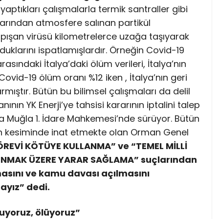
ı yaptıkları çalışmalarla termik santraller gibi
arından atmosfere salınan partikül
apışan virüsü kilometrelerce uzağa taşıyarak
uklarını ispatlamışlardır. Örneğin Covid-19
asındaki İtalya’daki ölüm verileri, İtalya’nın
Covid-19 ölüm oranı %12 iken , İtalya’nın geri
ıştır. Bütün bu bilimsel çalışmaları da delil
n YK Enerji’ye tahsisi kararının iptalini talep
da Muğla 1. İdare Mahkemesi’nde sürüyor. Bütün
an kesiminde inat etmekte olan Orman Genel
REVİ KÖTÜYE KULLANMA” ve “TEMEL MİLLİ
UNMAK ÜZERE YARAR SAĞLAMA” suçlarından
asını ve kamu davası açılmasını
ayız” dedi.
uyoruz, ölüyoruz”