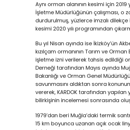
Aynı orman alanının kesimi için 2019
İşletme Müdürlüğünün çalışması, o za
durdurulmuş, yüzlerce imzalı dilekç
kesimi 2020 yılı programından çıkar
Bu yıl Nisan ayında ise İkizköy’ün A
kızılçam ormanının Tarım ve Orman Ba
işletme izni verilerek tahsis edildiği
Derneği tarafından Mayıs ayında Mu
Bakanlığı ve Orman Genel Müdürlüğü’
savunmasını aldıktan sonra konunun b
vererek, KARDOK tarafından yapılan y
bilirkişinin incelemesi sonrasında olu
1979’dan beri Muğla’daki termik santr
15 km boyunca uzanan açık ocak lin