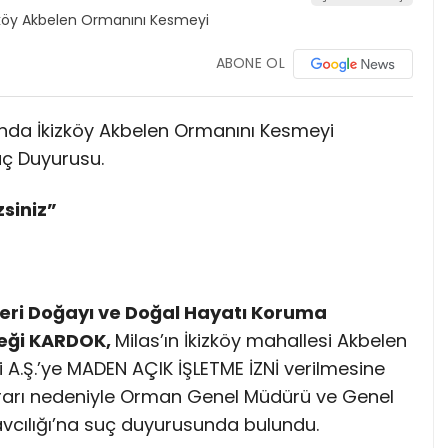
ABONE OL
ında İkizköy Akbelen Ormanını Kesmeyi
uç Duyurusu.
siniz”
eri Doğayı ve Doğal Hayatı Koruma
eği KARDOK,
Milas’ın İkizköy mahallesi Akbelen
 A.Ş.’ye MADEN AÇIK İŞLETME İZNİ verilmesine
rarı nedeniyle Orman Genel Müdürü ve Genel
avcılığı’na suç duyurusunda bulundu.