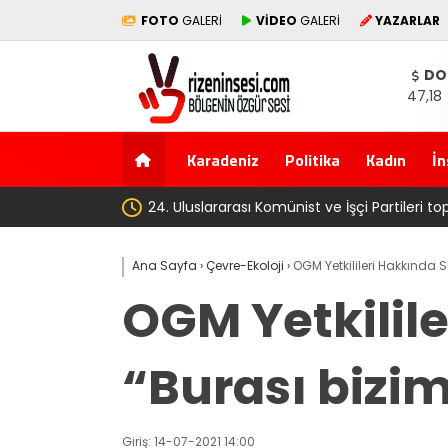
FOTO
GALERİ
VİDEO
GALERİ
YAZARLAR
DO
47,18
Karadeniz
Politika
Kadın
İn
‘Çerçeve yasa’ kanun teklifi Ad
Ana Sayfa
›
Çevre-Ekoloji
›
OGM Yetkilileri Hakkında 
OGM Yetkilil
“Burası bizi
Giriş: 14-07-2021 14:00