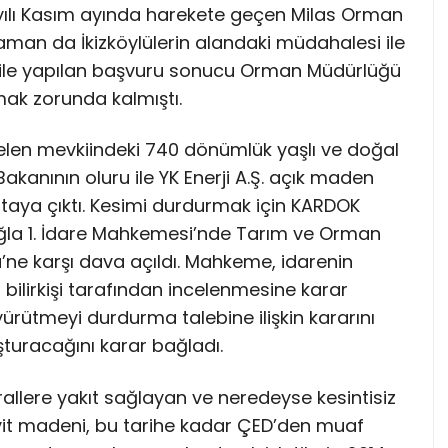
 yılı Kasım ayında harekete geçen Milas Orman
man da İkizköylülerin alandaki müdahalesi ile
e ile yapılan başvuru sonucu Orman Müdürlüğü
mak zorunda kalmıştı.
kbelen mevkiindeki 740 dönümlük yaşlı ve doğal
kanının oluru ile YK Enerji A.Ş. açık maden
 ortaya çıktı. Kesimi durdurmak için KARDOK
ğla 1. İdare Mahkemesi’nde Tarım ve Orman
ne karşı dava açıldı. Mahkeme, idarenin
ilirkişi tarafından incelenmesine karar
ürütmeyi durdurma talebine ilişkin kararını
şturacağını karar bağladı.
allere yakıt sağlayan ve neredeyse kesintisiz
yit madeni, bu tarihe kadar ÇED’den muaf