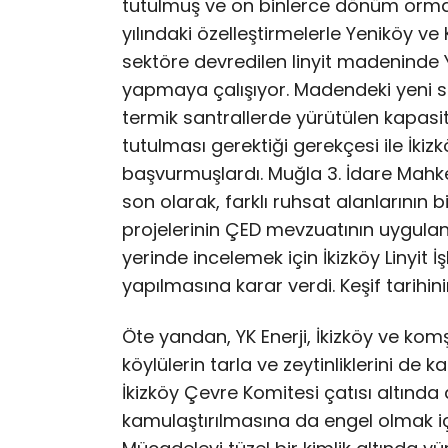
tutulmuş ve on binlerce dönüm orman 
yılındaki özelleştirmelerle Yeniköy ve 
sektöre devredilen linyit madeninde Y
yapmaya çalışıyor. Madendeki yeni sa
termik santrallerde yürütülen kapasite
tutulması gerektiği gerekçesi ile İki
başvurmuşlardı. Muğla 3. İdare Ma
son olarak, farklı ruhsat alanlarının b
projelerinin ÇED mevzuatının uygulan
yerinde incelemek için İkizköy Linyit İş
yapılmasına karar verdi. Keşif tarihini
Öte yandan, YK Enerji, İkizköy ve k
köylülerin tarla ve zeytinliklerini de
İkizköy Çevre Komitesi çatısı altında
kamulaştırılmasına da engel olmak içi