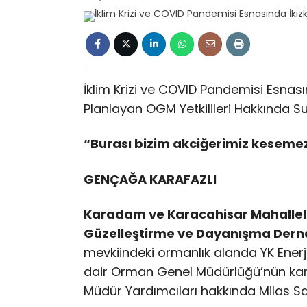
İklim Krizi ve COVID Pandemisi Esnas
Planlayan OGM Yetkilileri Hakkında S
“Burası bizim akciğerimiz kesemez
GENÇAĞA KARAFAZLI
Karadam ve Karacahisar Mahallel
Güzelleştirme ve Dayanışma Dern
mevkiindeki ormanlık alanda YK Enerji
dair Orman Genel Müdürlüğü’nün ka
Müdür Yardımcıları hakkında Milas S