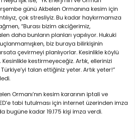
ejla Işık ise, “YK Enerji’nin ve Orman
Perşembe günü Akbelen Ormanına kesim için
tılıyız, çok stresliyiz. Bu kadar haykırmamıza
ğmen, “Burası bizim akciğerimiz,
n daha bunların planları yapılıyor. Hukuki
çlanmamışken, biz buraya bilirkişinin
rsata çevirmeyi planlıyorlar. Kesinlikle köylü
sinlikle kestirmeyeceğiz. Artık, ellerinizi
rkiye’yi talan ettiğiniz yeter. Artık yeter!”
ledi.
len Ormanı’nın kesim kararının iptali ve
D’e tabi tutulması için internet üzerinden imza
bugüne kadar 19.175 kişi imza verdi.