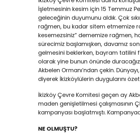
İkizköy Çevre Komitesi adına konuşan N
İşletmesinin kesim için 15 Temmuz 
geleceğinin duyumunu aldık. Çok sıkın
rağmen, bu kadar sitem etmemize ra
kesemezsiniz” dememize rağmen, hale
sürecimiz başlamışken, davamız sonu
gelmesini beklerken, bayram tatilini fı
olarak yine bunun önünde duracağız. Ke
Akbelen Ormanı’ndan çekin. Dünyayı, Tü
diyerek İkizköylülerin duygularını özet
İkizköy Çevre Komitesi geçen ay Akbe
maden genişletilmesi çalışmasının ÇE
kampanyası başlatmıştı. Kampanyada 
NE OLMUŞTU?