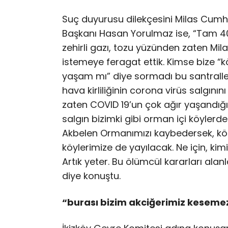
Suç duyurusu dilekçesini Milas Cumh
Başkanı Hasan Yorulmaz ise, “Tam 40 
zehirli gazı, tozu yüzünden zaten Mil
istemeye feragat ettik. Kimse bize “köm
yaşam mı” diye sormadı bu santraller
hava kirliliğinin corona virüs salgını
zaten COVID 19’un çok ağır yaşandığı 
salgın bizimki gibi orman içi köylerd
Akbelen Ormanımızı kaybedersek, kömü
köylerimize de yayılacak. Ne için, ki
Artık yeter. Bu ölümcül kararları ala
diye konuştu.
“burası bizim akciğerimiz kesemez