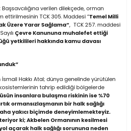
Başsavcılığına verilen dilekçede, orman
am ettirilmesinin TCK 305. Maddesi “
Temel Milli
mak Üzere Yarar Sağlama”
, TCK 257. maddesi
 Sayılı
Çevre Kanununa muhalefet ettiği
ğü yetkilileri hakkında kamu davası
sunduk”
 İsmail Hakkı Atal; dünya genelinde yürütülen
osistemlerinin tahrip edildiği bölgelerde
rüsün insanlara bulaşma riskinin ise %70
rtık ormansızlaşmanın bir halk sağlığı
aha yakıcı biçimde deneyimlemekteyiz.
steriyor ki; Akbelen Ormanının kesilmesi
 yol açarak halk sağlığı sorununa neden