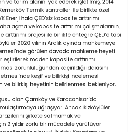
ve tarım alanını yok ederek işletilmiş. 2014
Kemerköy Termik santralleri ile birlikte özel
K Enerji hala ÇED’siz kapasite arttırımı
ha açma ve kapasite arttırımı çalışmalarının,
 arttırımı projesi ile birlikte entegre ÇED’e tabi
zköylüler 2020 yılının Aralık ayında mahkemeye
hkemesi’nde görülen davada mahkeme heyeti
irleştirilerek maden kapasite arttırımı
ması zorunluluğundan kaçırıldığı iddiasını
letmesi’nde keşif ve bilirkişi incelemesi
n ve bilirkişi heyetinin belirlenmesi bekleniyor.
omşusu olan Çamköy ve Karacahisar’da
 kamulaştırmaya uğraşıyor. Ancak İkizköylüler
 arazilerini şirkete satmamak ve
n 2 yıldır zorlu bir mücadele yürütüyor.