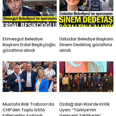
Etimesgut Belediye
Üsküdar Belediye Başkanı
Başkanı Erdal Beşikçioğlu
Sinem Dedetaş gözaltına
gözaltına alındı
alındı
Mustafa Bak Trabzon’da
Özdağ’dan Rize’de Kritik
CHP’den Toplu İstifa
Uyarı: “Türkiye’nin
Edileceğini Açıkladı
Geleceği Tehlikede”