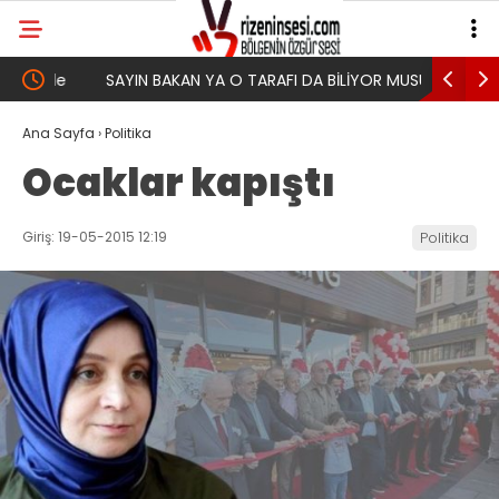
de
SAYIN BAKAN YA O TARAFI DA BİLİYOR MUSUN?
Yeni Part
Memleketi
Ana Sayfa
›
Politika
Ocaklar kapıştı
Giriş: 19-05-2015 12:19
Politika