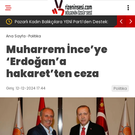
rti’den Destek:
AV. Süzen “Meclis’e gelen Çerçeve
Yasa Türkiye’de yeni bir başlangıç için
Ana Sayfa
›
Politika
Muharrem İnce’ye
umudumuzun fidesi olmuştur”
‘Erdoğan’a
hakaret’ten ceza
Giriş: 12-12-2024 17:44
Politika