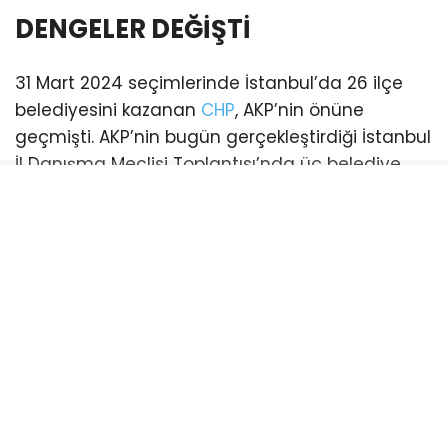
DENGELER DEĞİŞTİ
31 Mart 2024 seçimlerinde İstanbul’da 26 ilçe
belediyesini kazanan
CHP
, AKP’nin önüne
geçmişti. AKP’nin bugün gerçekleştirdiği İstanbul
İl Danışma Meclisi Toplantısı’nda üç belediye
başkanı katılım sağladı. Bu katılımlarla birlikte
İstanbul genelinde AKP’li belediye sayısı 21’e
yükseldi. (Esenyurt ve Şişli belediyeleri ise
mevcut durumda kayyum tarafından
yönetilmektedir)
CHP’li belediye ise sayısı 18’e geriledi.
Bayrampaşa:
CHP’li Belediye Başkanı Hasan
Mutlu’nun tutuklanmasıyla boşalan koltuk için