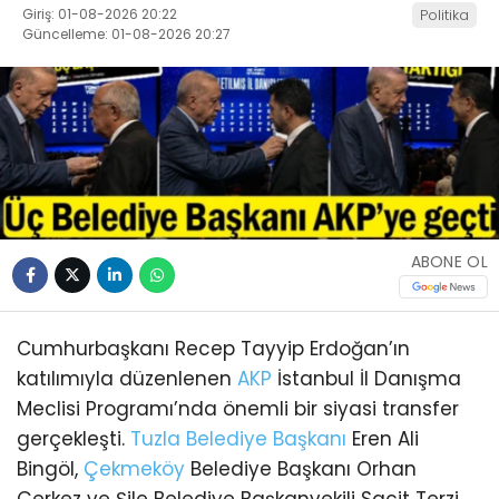
Giriş: 01-08-2026 20:22
Politika
Güncelleme: 01-08-2026 20:27
ABONE OL
Cumhurbaşkanı Recep Tayyip Erdoğan’ın
katılımıyla düzenlenen
AKP
İstanbul İl Danışma
Meclisi Programı’nda önemli bir siyasi transfer
gerçekleşti.
Tuzla
Belediye Başkanı
Eren Ali
Bingöl,
Çekmeköy
Belediye Başkanı Orhan
Çerkez ve Şile Belediye Başkanvekili Sacit Terzi