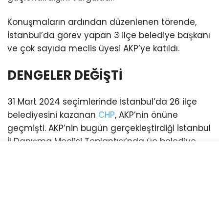
Konuşmaların ardından düzenlenen törende,
İstanbul’da görev yapan 3 ilçe belediye başkanı
ve çok sayıda meclis üyesi AKP’ye katıldı.
DENGELER DEĞİŞTİ
31 Mart 2024 seçimlerinde İstanbul’da 26 ilçe
belediyesini kazanan
CHP
, AKP’nin önüne
geçmişti. AKP’nin bugün gerçekleştirdiği İstanbul
İl Danışma Meclisi Toplantısı’nda üç belediye
başkanı katılım sağladı. Bu katılımlarla birlikte
İstanbul genelinde AKP’li belediye sayısı 21’e
yükseldi. (Esenyurt ve Şişli belediyeleri ise
mevcut durumda kayyum tarafından
yönetilmektedir)