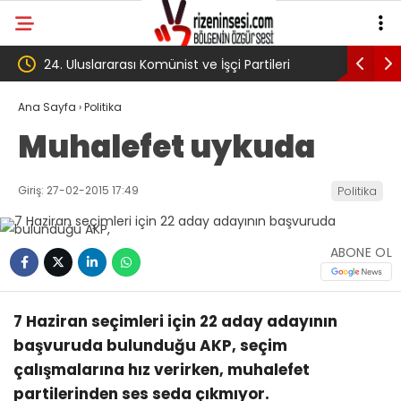
artileri
‘Çerçeve yasa’ kanun teklifi Adalet
A
Komisyonu’ndan geçti
g
Ana Sayfa
›
Politika
Muhalefet uykuda
k
T
Giriş: 27-02-2015 17:49
Politika
ABONE OL
7 Haziran seçimleri için 22 aday adayının
başvuruda bulunduğu AKP, seçim
çalışmalarına hız verirken, muhalefet
partilerinden ses seda çıkmıyor.