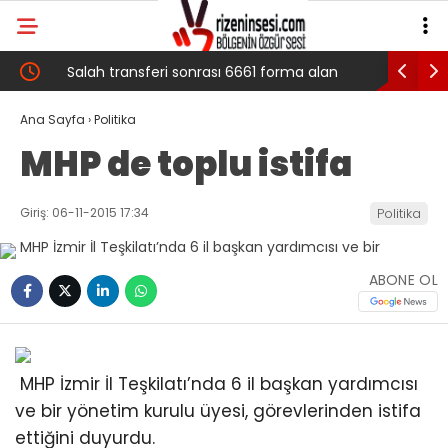
 çığ
Salah transferi sonrası 6661 forma alan
Pazarlı Ka
belediye başkanına ‘Kimin parasıyla’ sorusu
‘Bu Mücad
Ana Sayfa
›
Politika
MHP de toplu istifa
Giriş: 06-11-2015 17:34
Politika
ABONE OL
MHP İzmir İl Teşkilatı’nda 6 il başkan yardımcısı
ve bir yönetim kurulu üyesi, görevlerinden istifa
ettiğini duyurdu.