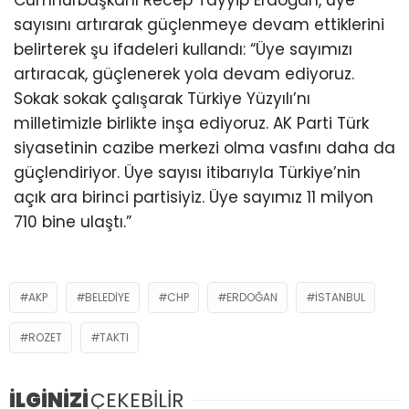
Cumhurbaşkanı Recep Tayyip Erdoğan, üye
sayısını artırarak güçlenmeye devam ettiklerini
belirterek şu ifadeleri kullandı: “Üye sayımızı
artıracak, güçlenerek yola devam ediyoruz.
Sokak sokak çalışarak Türkiye Yüzyılı’nı
milletimizle birlikte inşa ediyoruz. AK Parti Türk
siyasetinin cazibe merkezi olma vasfını daha da
güçlendiriyor. Üye sayısı itibarıyla Türkiye’nin
açık ara birinci partisiyiz. Üye sayımız 11 milyon
710 bine ulaştı.”
AKP
BELEDIYE
CHP
ERDOĞAN
ISTANBUL
ROZET
TAKTI
İLGİNİZİ
ÇEKEBİLİR