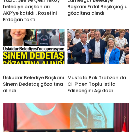
Tuzla, Şile ve Çekmeköy
Etimesgut Belediye
belediye başkanları
Başkanı Erdal Beşikçioğlu
AKP’ye katıldı.. Rozetini
gözaltına alındı
Erdoğan taktı
Üsküdar Belediye Başkanı
Mustafa Bak Trabzon’da
Sinem Dedetaş gözaltına
CHP’den Toplu İstifa
alındı
Edileceğini Açıkladı