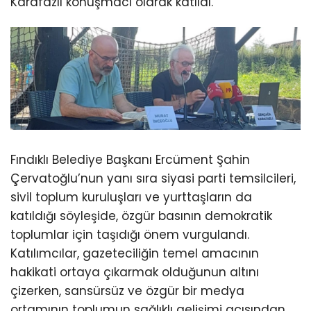
Karafazlı konuşmacı olarak katıldı.
Fındıklı Belediye Başkanı Ercüment Şahin
Çervatoğlu’nun yanı sıra siyasi parti temsilcileri,
sivil toplum kuruluşları ve yurttaşların da
katıldığı söyleşide, özgür basının demokratik
toplumlar için taşıdığı önem vurgulandı.
Katılımcılar, gazeteciliğin temel amacının
hakikati ortaya çıkarmak olduğunun altını
çizerken, sansürsüz ve özgür bir medya
ortamının toplumun sağlıklı gelişimi açısından