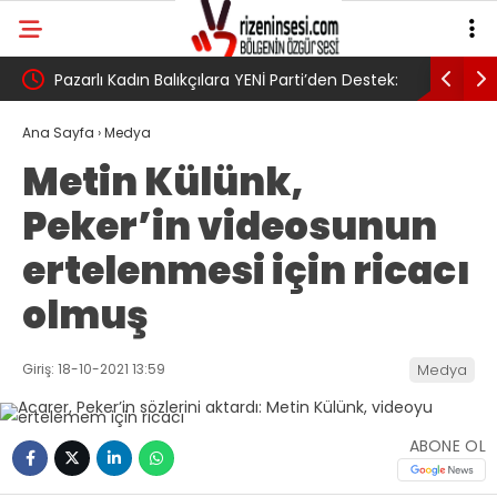
Pazarlı Kadın Balıkçılara YENİ Parti’den Destek:
AV. Süzen
su
‘Bu Mücadelede Yanınızdayız!’
Yasa Türk
Ana Sayfa
›
Medya
Metin Külünk,
umudumuz
Peker’in videosunun
ertelenmesi için ricacı
olmuş
Giriş: 18-10-2021 13:59
Medya
ABONE OL