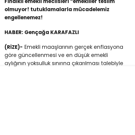
Fındıklı emekli meclisleri “emekliler teslim
olmuyor! tutuklamalarla mücadelemiz
engellenemez!
HABER: Gençağa KARAFAZLI
(RİZE)-
Emekli maaşlarının gerçek enflasyona
göre güncellenmesi ve en düşük emekli
aylığının yoksulluk sınırına çıkarılması talebiyle
mücadele eden Emekli Meclisi üyelerinin
tutuklanmasına yönelik tepkiler sürüyor.
Rize, Fındıklı Emekli Meclisi üyeleri, Cumhuriyet
meydanında yaptıkları basın açıklamasıyla
tutuklu bulunan Emekli meclisi üyelerinin serbest
bırakılmasını istedi.
Emekli meclisleri adına basın açıklamasını