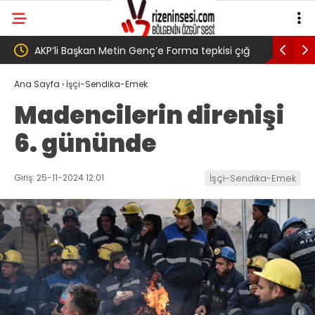
tepkisi çığ
Salah transferi sonrası 6661 forma alan
P
 ” Genç,
belediye başkanına ‘Kimin parasıyla’ sorusu
‘
Ana Sayfa
›
İşçi-Sendika-Emek
Madencilerin direnişi
rak
6. gününde
edi
Giriş: 25-11-2024 12:01
İşçi-Sendika-Emek