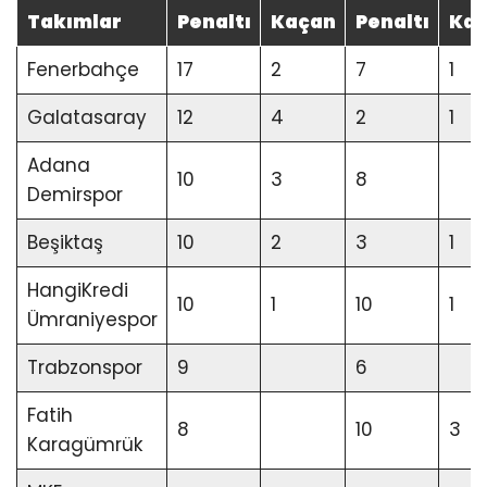
Takımlar
Penaltı
Kaçan
Penaltı
Ka
Fenerbahçe
17
2
7
1
Galatasaray
12
4
2
1
Adana
10
3
8
Demirspor
Beşiktaş
10
2
3
1
HangiKredi
10
1
10
1
Ümraniyespor
Trabzonspor
9
6
Fatih
8
10
3
Karagümrük