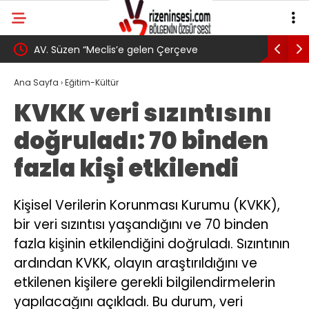
tek:
AV. Süzen “Meclis’e gelen Çerçeve
YENİ Part
Yasa Türkiye’de yeni bir başlangıç için
Gövde Gös
Ana Sayfa
›
Eğitim-Kültür
KVKK veri sızıntısını
umudumuzun fidesi olmuştur”
doğruladı: 70 binden
fazla kişi etkilendi
Kişisel Verilerin Korunması Kurumu (KVKK),
bir veri sızıntısı yaşandığını ve 70 binden
fazla kişinin etkilendiğini doğruladı. Sızıntının
ardından KVKK, olayın araştırıldığını ve
etkilenen kişilere gerekli bilgilendirmelerin
yapılacağını açıkladı. Bu durum, veri