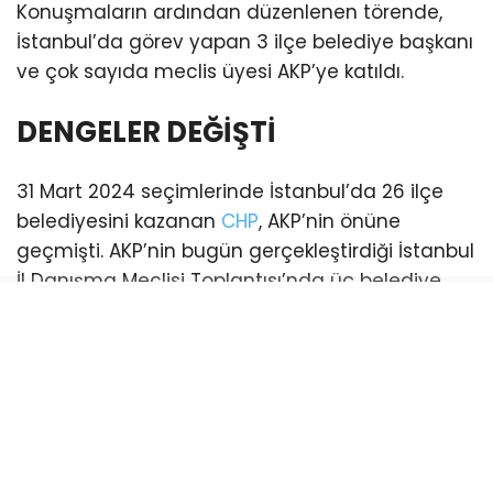
Konuşmaların ardından düzenlenen törende,
İstanbul’da görev yapan 3 ilçe belediye başkanı
ve çok sayıda meclis üyesi AKP’ye katıldı.
DENGELER DEĞİŞTİ
31 Mart 2024 seçimlerinde İstanbul’da 26 ilçe
belediyesini kazanan
CHP
, AKP’nin önüne
geçmişti. AKP’nin bugün gerçekleştirdiği İstanbul
İl Danışma Meclisi Toplantısı’nda üç belediye
başkanı katılım sağladı. Bu katılımlarla birlikte
İstanbul genelinde AKP’li belediye sayısı 21’e
yükseldi. (Esenyurt ve Şişli belediyeleri ise
mevcut durumda kayyum tarafından
yönetilmektedir)
CHP’li belediye ise sayısı 18’e geriledi.