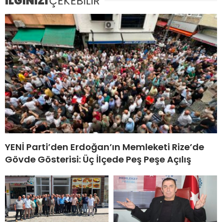
İLGİNİZİ
ÇEKEBİLİR
YENİ Parti’den Erdoğan’ın Memleketi Rize’de
Gövde Gösterisi: Üç İlçede Peş Peşe Açılış