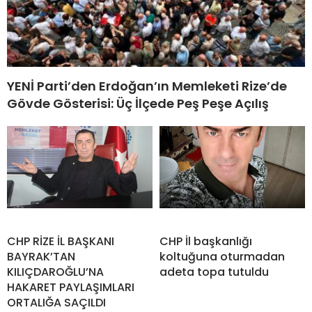
YENİ Parti’den Erdoğan’ın Memleketi Rize’de
Gövde Gösterisi: Üç İlçede Peş Peşe Açılış
CHP RİZE İL BAŞKANI
CHP İl başkanlığı
BAYRAK’TAN
koltuğuna oturmadan
KILIÇDAROĞLU’NA
adeta topa tutuldu
HAKARET PAYLAŞIMLARI
ORTALIĞA SAÇILDI