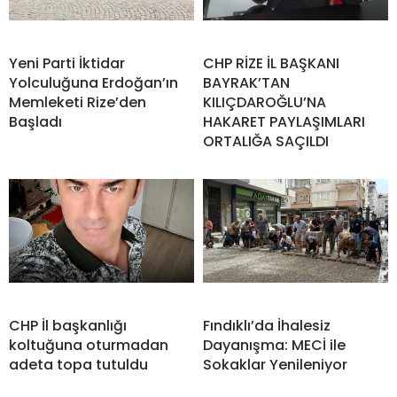
Yeni Parti İktidar
CHP RİZE İL BAŞKANI
Yolculuğuna Erdoğan’ın
BAYRAK’TAN
Memleketi Rize’den
KILIÇDAROĞLU’NA
Başladı
HAKARET PAYLAŞIMLARI
ORTALIĞA SAÇILDI
CHP İl başkanlığı
Fındıklı’da İhalesiz
koltuğuna oturmadan
Dayanışma: MECİ ile
adeta topa tutuldu
Sokaklar Yenileniyor