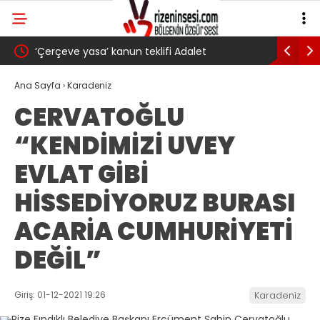
‘Çerçeve yasa’ kanun teklifi Adalet
AKP’li Ba
Komisyonu’ndan geçti
gibi: Dile
Ana Sayfa
›
Karadeniz
CERVATOĞLU
köyünde 
“KENDİMİZİ UVEY
Trabzons
EVLAT GİBİ
HİSSEDİYORUZ BURASI
ACARİA CUMHURİYETİ
DEĞİL”
Giriş: 01-12-2021 19:26
Karadeniz