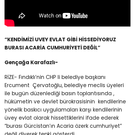
“KENDİMİZİ UVEY EVLAT GİBİ HİSSEDİYORUZ
BURASI ACARİA CUMHURİYETİ DEĞİL”
Gençağa Karafazlı-
RİZE- Fındıklı’nin CHP li belediye başkanı
Ercument Çervatoğlu, belediye meclis üyeleri
ile bugün düzenlediği basın toplantısında ,
hükümetin ve devlet bürokrasisinin kendilerine
yönelik baskıcı uygulamaları karşı kendilerinin
üvey evlat olarak hissettiklerini ifade ederek
“burası Gürcistan’ın Acaria özerk cumhuriyet”
değil diyerek tepki gösterdi.