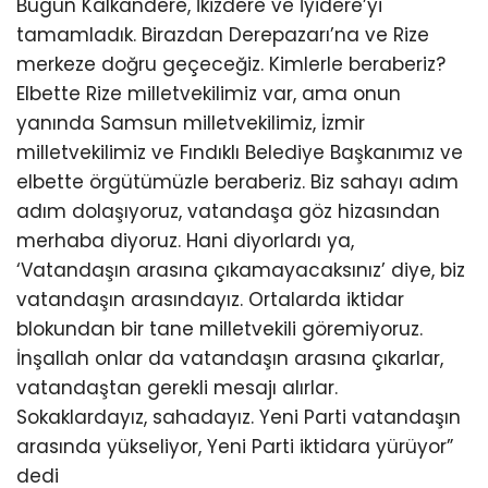
Bugün Kalkandere, İkizdere ve İyidere’yi
tamamladık. Birazdan Derepazarı’na ve Rize
merkeze doğru geçeceğiz. Kimlerle beraberiz?
Elbette Rize milletvekilimiz var, ama onun
yanında Samsun milletvekilimiz, İzmir
milletvekilimiz ve Fındıklı Belediye Başkanımız ve
elbette örgütümüzle beraberiz. Biz sahayı adım
adım dolaşıyoruz, vatandaşa göz hizasından
merhaba diyoruz. Hani diyorlardı ya,
‘Vatandaşın arasına çıkamayacaksınız’ diye, biz
vatandaşın arasındayız. Ortalarda iktidar
blokundan bir tane milletvekili göremiyoruz.
İnşallah onlar da vatandaşın arasına çıkarlar,
vatandaştan gerekli mesajı alırlar.
Sokaklardayız, sahadayız. Yeni Parti vatandaşın
arasında yükseliyor, Yeni Parti iktidara yürüyor”
dedi