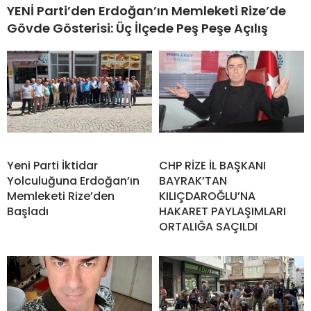
YENİ Parti’den Erdoğan’ın Memleketi Rize’de
Gövde Gösterisi: Üç İlçede Peş Peşe Açılış
Yeni Parti İktidar
CHP RİZE İL BAŞKANI
Yolculuğuna Erdoğan’ın
BAYRAK’TAN
Memleketi Rize’den
KILIÇDAROĞLU’NA
Başladı
HAKARET PAYLAŞIMLARI
ORTALIĞA SAÇILDI