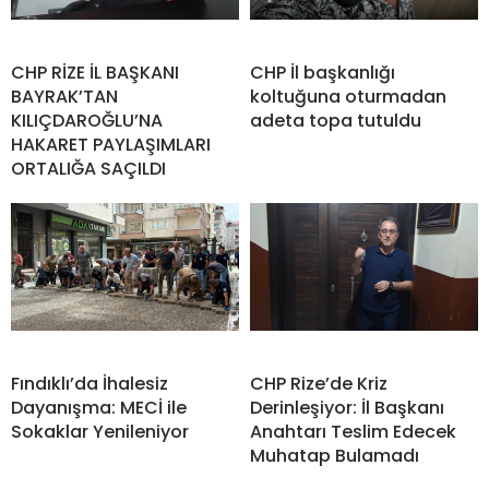
CHP RİZE İL BAŞKANI
CHP İl başkanlığı
BAYRAK’TAN
koltuğuna oturmadan
KILIÇDAROĞLU’NA
adeta topa tutuldu
HAKARET PAYLAŞIMLARI
ORTALIĞA SAÇILDI
Fındıklı’da İhalesiz
CHP Rize’de Kriz
Dayanışma: MECİ ile
Derinleşiyor: İl Başkanı
Sokaklar Yenileniyor
Anahtarı Teslim Edecek
Muhatap Bulamadı