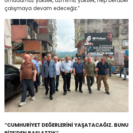
Umudumuz yüksek, azmimiz yüksek, hep beraber
çalışmaya devam edeceğiz.”
“CUMHURİYET DEĞERLERİNİ YAŞATACAĞIZ. BUNU
RİZE’DEN BAŞLATTIK”