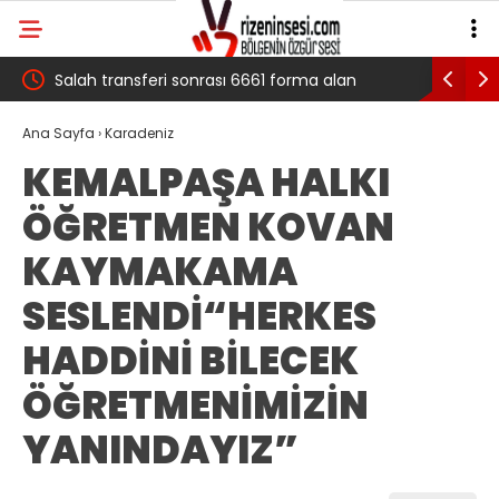
 çığ
Salah transferi sonrası 6661 forma alan
Pazarlı Ka
belediye başkanına ‘Kimin parasıyla’ sorusu
‘Bu Mücad
Ana Sayfa
›
Karadeniz
KEMALPAŞA HALKI
ÖĞRETMEN KOVAN
KAYMAKAMA
SESLENDİ“HERKES
HADDİNİ BİLECEK
ÖĞRETMENİMİZİN
YANINDAYIZ”