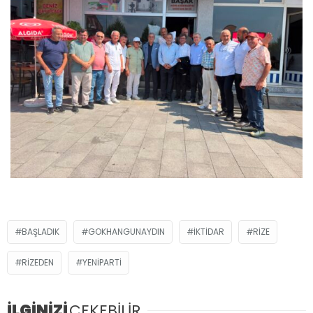
BAŞLADIK
GOKHANGUNAYDIN
IKTIDAR
RIZE
RIZEDEN
YENIPARTI
İLGİNİZİ
ÇEKEBİLİR