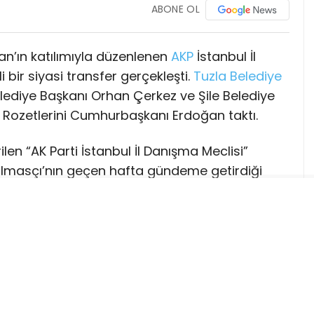
ABONE OL
’ın katılımıyla düzenlenen
AKP
İstanbul İl
bir siyasi transfer gerçekleşti.
Tuzla
Belediye
lediye Başkanı Orhan Çerkez ve Şile Belediye
ı. Rozetlerini Cumhurbaşkanı Erdoğan taktı.
len “AK Parti İstanbul İl Danışma Meclisi”
lmasçı’nın geçen hafta gündeme getirdiği
 konuşan Cumhurbaşkanı Recep Tayyip
n 710 bine ulaştığını belirterek, partinin Türk
nı güçlendirdiğini vurguladı.
rende, İstanbul’da görev yapan 3 ilçe
 üyesi AKP’ye katıldı.