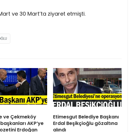
rt ve 30 Mart’ta ziyaret etmişti.
OĞLU
ile ve Çekmeköy
Etimesgut Belediye Başkanı
 başkanları AKP’ye
Erdal Beşikçioğlu gözaltına
 Rozetini Erdoğan
alındı