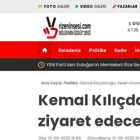
FOTO
GALERİ
VİDEO
GALERİ
YAZARLAR
DO
47,18
Karadeniz
Politika
Kadın
İn
lış
SAYIN BAKAN 
Ana Sayfa
›
Politika
›
Kemal Kılıçdaroğlu, Ekrem İma
Kemal Kılıçd
ziyaret edec
Giriş: 12-06-2025 10:59
Güncelleme: 12-06-2025 10