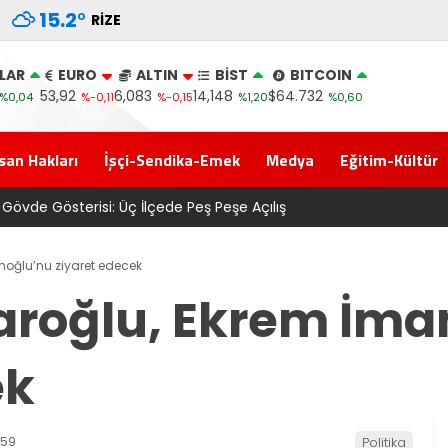
15.2
°
RIZE
LAR
EURO
ALTIN
BİST
BITCOIN
53,92
6,083
14,148
$64.732
%0,04
%-0,11
%-0,15
%1,20
%0,60
san Hakları
İşçi-Sendika-Emek
Medya
Eğitim-Kültür
YA O TARAFI DA BİLİYOR MUSUN?
moğlu’nu ziyaret edecek
aroğlu, Ekrem İm
ek
:59
Politika