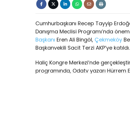
Cumhurbaşkanı Recep Tayyip Erdoğan
Danışma Meclisi Programı’nda önemli 
Başkanı
Eren Ali Bingöl,
Çekmeköy
Be
Başkanvekili Sacit Terzi AKP’ye katıld
Haliç Kongre Merkezi’nde gerçekleştiri
programında, Odatv yazarı Hürrem E
transferler gerçekleşti. Programda
Erdoğan, AKP’nin üye sayısının 11 milyo
siyasetinin cazibe merkezi olma vasfı
Konuşmaların ardından düzenlenen tö
belediye başkanı ve çok sayıda meclis