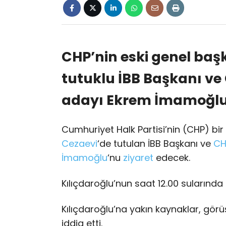
CHP’nin eski genel baş
tutuklu İBB Başkanı v
adayı Ekrem İmamoğlu’
Cumhuriyet Halk Partisi’nin (CHP) bi
Cezaevi
‘de tutulan İBB Başkanı ve
CH
İmamoğlu
‘nu
ziyaret
edecek.
Kılıçdaroğlu’nun saat 12.00 sularında 
Kılıçdaroğlu’na yakın kaynaklar, gö
iddia etti.