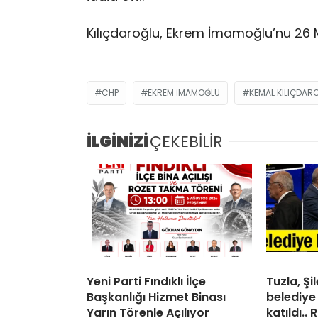
Kılıçdaroğlu, Ekrem İmamoğlu’nu 26 Ma
CHP
EKREM IMAMOĞLU
KEMAL KILIÇDAR
İLGİNİZİ
ÇEKEBİLİR
Yeni Parti Fındıklı İlçe
Tuzla, Ş
Başkanlığı Hizmet Binası
belediye
Yarın Törenle Açılıyor
katıldı..