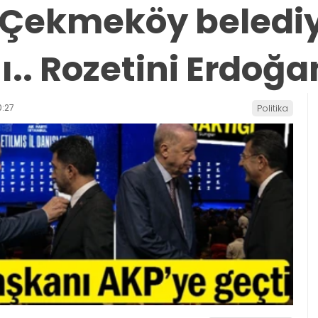
ve Çekmeköy beledi
ı.. Rozetini Erdoğa
:27
Politika