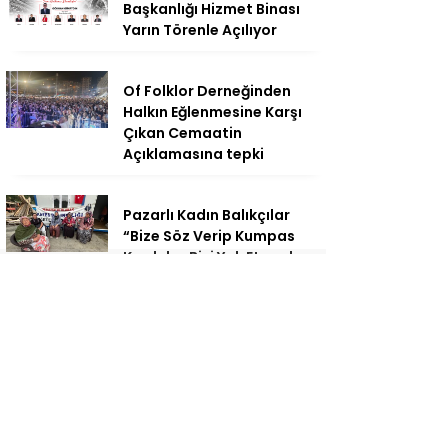
Başkanlığı Hizmet Binası
Yarın Törenle Açılıyor
Of Folklor Derneğinden
Halkın Eğlenmesine Karşı
Çıkan Cemaatin
Açıklamasına tepki
Pazarlı Kadın Balıkçılar
“Bize Söz Verip Kumpas
Kurdular Bizi Yok Etmeden
Bu Denizi
Çalamayacaksınız”
Of Folklor Derneği
tarafından bu yıl 9’uncusu
düzenlenen Kültür ve
Sanat Festivalinde Grup
Peradi’den 12 Dilde Türkü