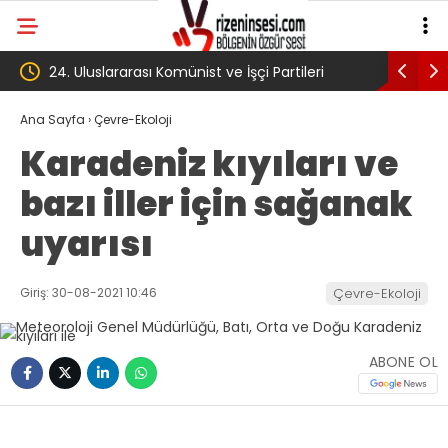
Partileri
‘Çerçeve yasa’ kanun teklifi Adalet
Komisyonu’ndan geçti
Ana Sayfa
›
Çevre-Ekoloji
Karadeniz kıyıları ve
bazı iller için sağanak
uyarısı
Giriş: 30-08-2021 10:46
Çevre-Ekoloji
ABONE OL