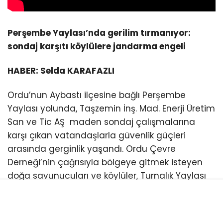
Perşembe Yaylası’nda gerilim tırmanıyor:
sondaj karşıtı köylülere jandarma engeli
HABER: Selda KARAFAZLI
Ordu’nun Aybastı ilçesine bağlı Perşembe
Yaylası yolunda, Taşzemin İnş. Mad. Enerji Üretim
San ve Tic AŞ maden sondaj çalışmalarına
karşı çıkan vatandaşlarla güvenlik güçleri
arasında gerginlik yaşandı. Ordu Çevre
Derneği’nin çağrısıyla bölgeye gitmek isteyen
doğa savunucuları ve köylüler, Turnalık Yaylası
mevkiinde kurulan kontrol noktalarında
jandarma ve trafik ekipleri tarafından
durduruldu. Kimlik ve asayiş kontrolleri