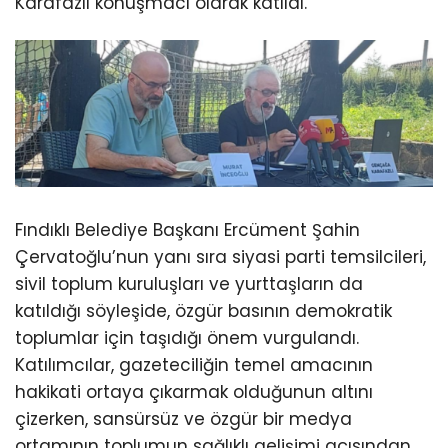
Karafazlı konuşmacı olarak katıldı.
Fındıklı Belediye Başkanı Ercüment Şahin
Çervatoğlu’nun yanı sıra siyasi parti temsilcileri,
sivil toplum kuruluşları ve yurttaşların da
katıldığı söyleşide, özgür basının demokratik
toplumlar için taşıdığı önem vurgulandı.
Katılımcılar, gazeteciliğin temel amacının
hakikati ortaya çıkarmak olduğunun altını
çizerken, sansürsüz ve özgür bir medya
ortamının toplumun sağlıklı gelişimi açısından