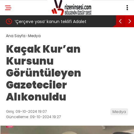
‘Çerçeve yasa’ kanun teklifi Adalet
AKP’li Ba
Komisyonu’ndan geçti
gibi: Dile
Ana Sayfa
›
Medya
Kaçak Kur’an
köyünde 
Kursunu
Trabzons
Görüntüleyen
Gazeteciler
Alıkonuldu
Giriş: 09-10-2024 19:07
Medya
Güncelleme: 09-10-2024 19:27