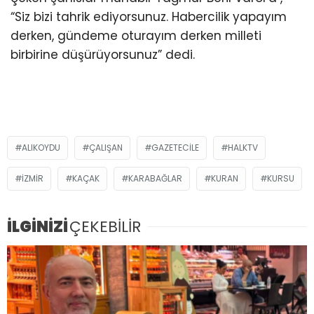
“Siz bizi tahrik ediyorsunuz. Habercilik yapayım
derken, gündeme oturayım derken milleti
birbirine düşürüyorsunuz” dedi.
ALIKOYDU
ÇALIŞAN
GAZETECILE
HALKTV
IZMIR
KAÇAK
KARABAĞLAR
KURAN
KURSU
İLGİNİZİ
ÇEKEBİLİR