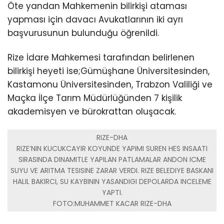
Öte yandan Mahkemenin bilirkişi ataması
yapması için davacı Avukatlarının iki ayrı
başvurusunun bulunduğu öğrenildi.
Rize İdare Mahkemesi tarafından belirlenen
bilirkişi heyeti ise;Gümüşhane Üniversitesinden,
Kastamonu Üniversitesinden, Trabzon Valiliği ve
Maçka İlçe Tarım Müdürlüğünden 7 kişilik
akademisyen ve bürokrattan oluşacak.
RIZE-DHA
RIZE’NIN KUCUKCAYIR KOYUNDE YAPIMI SUREN HES INSAATI
SIRASINDA DINAMITLE YAPILAN PATLAMALAR ANDON ICME
SUYU VE ARITMA TESISINE ZARAR VERDI. RIZE BELEDIYE BASKANI
HALIL BAKIRCI, SU KAYBININ YASANDIGI DEPOLARDA INCELEME
YAPTI.
FOTO:MUHAMMET KACAR RIZE-DHA