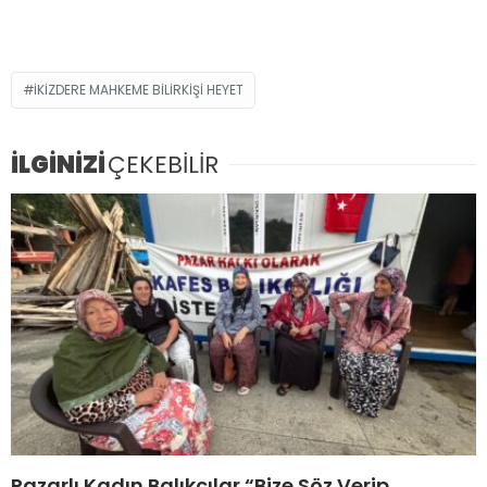
IKIZDERE MAHKEME BILIRKIŞI HEYET
İLGİNİZİ
ÇEKEBİLİR
Pazarlı Kadın Balıkçılar “Bize Söz Verip