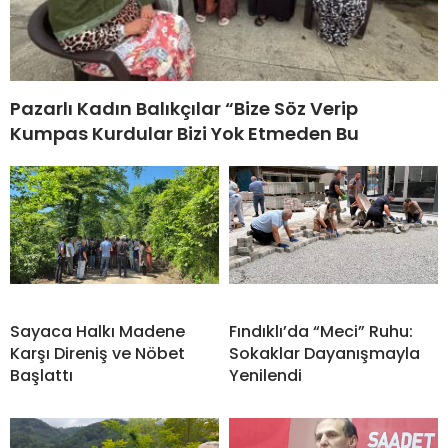
Pazarlı Kadın Balıkçılar “Bize Söz Verip
Kumpas Kurdular Bizi Yok Etmeden Bu
Sayaca Halkı Madene
Fındıklı’da “Meci” Ruhu:
Karşı Direniş ve Nöbet
Sokaklar Dayanışmayla
Başlattı
Yenilendi