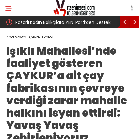
Pazarlı Kadın Balıkçılara YENİ Parti’den Destek:
AV. Süzen 
u
‘Bu Mücadelede Yanınızdayız!’
Yasa Türkiy
Ana Sayfa
›
Çevre-Ekoloji
Işıklı Mahallesi’nde
umudumuzu
faaliyet gösteren
ÇAYKUR’a ait çay
fabrikasının çevreye
verdiği zarar mahalle
halkını isyan ettirdi:
Yavaş Yavaş
Zehirleniyoruz