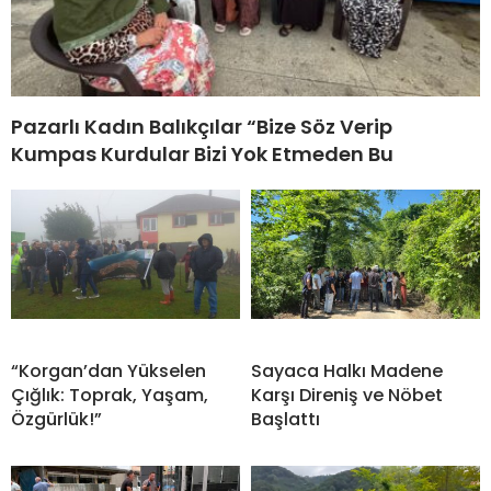
Pazarlı Kadın Balıkçılar “Bize Söz Verip
Kumpas Kurdular Bizi Yok Etmeden Bu
“Korgan’dan Yükselen
Sayaca Halkı Madene
Çığlık: Toprak, Yaşam,
Karşı Direniş ve Nöbet
Özgürlük!”
Başlattı