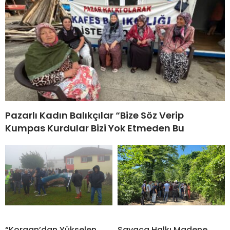
Pazarlı Kadın Balıkçılar “Bize Söz Verip
Kumpas Kurdular Bizi Yok Etmeden Bu
“Korgan’dan Yükselen
Sayaca Halkı Madene