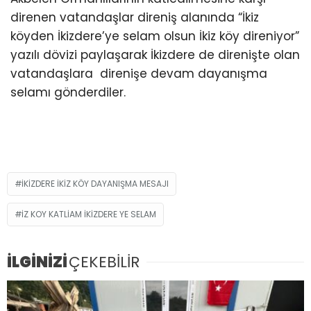
direnen vatandaşlar direniş alanında “İkiz
köyden İkizdere’ye selam olsun İkiz köy direniyor”
yazılı dövizi paylaşarak İkizdere de direnişte olan
vatandaşlara direnişe devam dayanışma
selamı gönderdiler.
IKIZDERE IKIZ KÖY DAYANIŞMA MESAJI
IZ KOY KATLIAM IKIZDERE YE SELAM
İLGİNİZİ
ÇEKEBİLİR