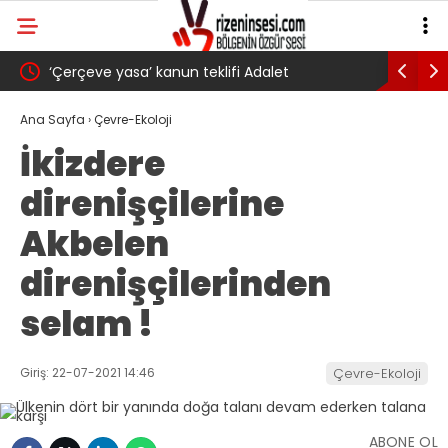
‘Çerçeve yasa’ kanun teklifi Adalet
AKP’li Ba
Komisyonu’ndan geçti
gibi: Dile
Ana Sayfa
›
Çevre-Ekoloji
İkizdere
köyünde 
direnişçilerine
Trabzons
Akbelen
direnişçilerinden
selam !
Giriş: 22-07-2021 14:46
Çevre-Ekoloji
ABONE OL