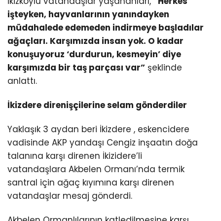
İkizköylü vatandaşlar yaşananları,
“Herkes
işteyken, hayvanlarının yanındayken
müdahalede edemeden indirmeye başladılar
ağaçları. Karşımızda insan yok. O kadar
konuşuyoruz ‘durdurun, kesmeyin’ diye
karşımızda bir taş parçası var”
şeklinde
anlattı.
İkizdere direnişçilerine selam gönderdiler
Yaklaşık 3 aydan beri İkizdere , eskencidere
vadisinde AKP yandaşı Cengiz inşaatın doğa
talanına karşı direnen İkizidere’li
vatandaşlara Akbelen Ormanı’nda termik
santral için ağaç kıyımına karşı direnen
vatandaşlar mesaj gönderdi.
Akbelen Ormanlılarının katledilmesine karşı