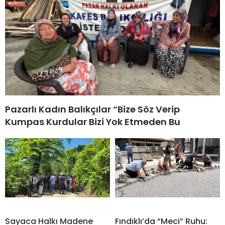
Pazarlı Kadın Balıkçılar “Bize Söz Verip
Kumpas Kurdular Bizi Yok Etmeden Bu
Sayaca Halkı Madene
Fındıklı’da “Meci” Ruhu: