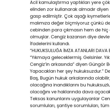
Acil kamulaştırma yaptıkları yere çö
elinden zor kullanarak almadır diyen 
gasp edilmiştir. Çok aşağı kıymetlerle
malımıza değer biçmiyoruz çünkü değ
cebinden para çıkmasın hem de hiç
olmuşlar. Cengiz kazansın diye devlet
İfadelerini kullandı.
“HUKUKSULUĞA İMZA ATANLARI DAVA 
“Yıkmaya geleceklermiş. Gelsinler. Yıks
Cengiz’in arkasında” diyen Güngör Ba
Yapacakları her şey hukuksuzdur.” De
Baş, Bugün hukuk arkalarında olabilir
olacağına inandıklarını bu hukuksuzl
olacağını ve haklarında dava açacakl
Teksas kanunlarını uygulayanlar Ceng
sorumluları, şantiye sorumluları, tüm