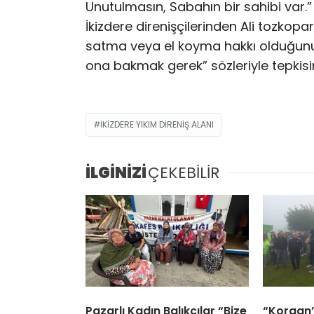
Unutulmasın, Sabahın bir sahibi var.” 
İkizdere direnişçilerinden Ali tozkopa
satma veya el koyma hakkı olduğunu
ona bakmak gerek” sözleriyle tepkisini
IKIZDERE YIKIM DIRENIŞ ALANI
İLGİNİZİ
ÇEKEBİLİR
Pazarlı Kadın Balıkçılar “Bize
“Korgan’