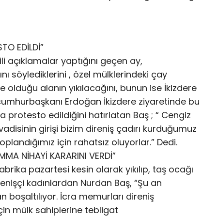
TO EDİLDİ”
li açıklamalar yaptığını geçen ay,
 söylediklerini , özel mülklerindeki çay
de olduğu alanın yıkılacağını, bunun ise İkizdere
 cumhurbaşkanı Erdoğan İkizdere ziyaretinde bu
 protesto edildiğini hatırlatan Baş ; “ Cengiz
vadisinin girişi bizim direniş çadırı kurduğumuz
landığımız için rahatsız oluyorlar.” Dedi.
MA NİHAYİ KARARINI VERDİ”
abrika pazartesi kesin olarak yıkılıp, taş ocağı
renişçi kadınlardan Nurdan Baş, “Şu an
an boşaltılıyor. İcra memurları direniş
çin mülk sahiplerine tebligat