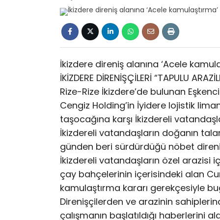
İkizdere direniş alanına ‘Acele kamul
İKİZDERE DİRENİŞÇİLERİ “TAPULU ARAZİL
Rize-Rize İkizdere’de bulunan Eşkencid
Cengiz Holding’in İyidere lojistik lim
taşocağına karşı İkizdereli vatandaşl
İkizdereli vatandaşların doğanın tala
günden beri sürdürdüğü nöbet direnişin
İkizdereli vatandaşların özel arazisi 
çay bahçelerinin içerisindeki alan C
kamulaştırma kararı gerekçesiyle bugü
Direnişçilerden ve arazinin sahipler
çalışmanın başlatıldığı haberlerini ald