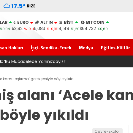
17.5
°
RIZE
LAR
EURO
ALTIN
BİST
BITCOIN
53,92
6,083
14,148
$64.732
%0,04
%-0,11
%-0,15
%1,20
%0,60
san Hakları
İşçi-Sendika-Emek
Medya
Eğitim-Kültür
gelen Çerçeve Yasa Türkiye’de yeni bir başlangıç için umudumuzu
ele kamulaştırma’ gerekçesiyle böyle yıkıldı
niş alanı ‘Acele k
böyle yıkıldı
Çevre-Ekoloji