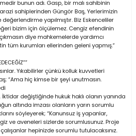
kmedir bunun adı. Gasp, bir malı sahibinin
arazi sahiplerinden Güngör Baş, Yerlerimizin
 değerlendirme yapılmıştır. Biz Eskenceliler
eri bizim için ölçülemez. Cengiz efendinin
 çıkmasın diye mahkemelerde yardımcı
in tüm kurumları ellerinden geleni yapmış.”
EDECEĞİZ””
ınlar. Yıkabilirler çünkü kolluk kuvvetleri
ş; “Ama hiç kimse bir şeyi unutmasın.
di
, İktidar değiştiğinde hukuk haklı olanın yanında
uğun altında imzası olanların yarın sorumlu
arını söyleyerek; “Kanunsuz iş yapanlar,
iz ve aveneleri sizlerde sorumlusunuz. Proje
 çalışanlar hepinizde sorumlu tutulacaksınız.