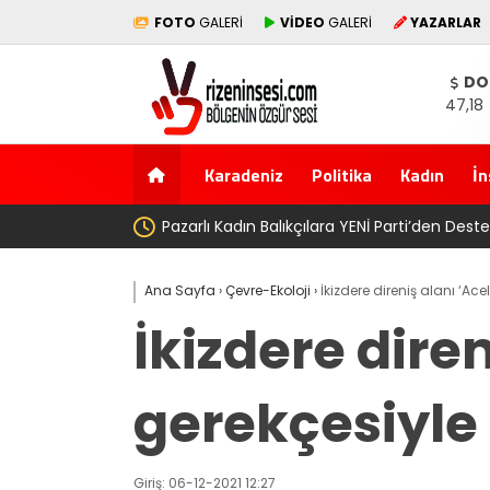
FOTO
GALERİ
VİDEO
GALERİ
YAZARLAR
DO
47,18
Karadeniz
Politika
Kadın
İn
AV. Süzen “Meclis’e 
Ana Sayfa
›
Çevre-Ekoloji
›
İkizdere direniş alanı ‘Ac
İkizdere dire
gerekçesiyle 
Giriş: 06-12-2021 12:27