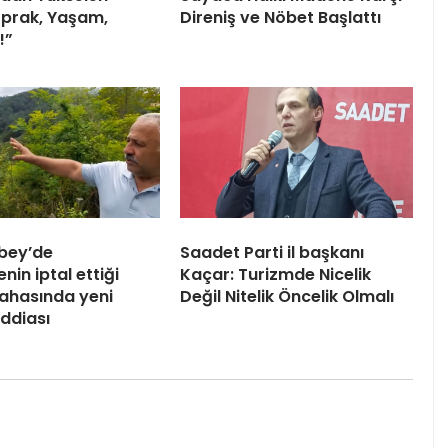
Toprak, Yaşam,
Direniş ve Nöbet Başlattı
!”
bey’de
Saadet Parti il başkanı
in iptal ettiği
Kaçar: Turizmde Nicelik
ahasında yeni
Değil Nitelik Öncelik Olmalı
iddiası