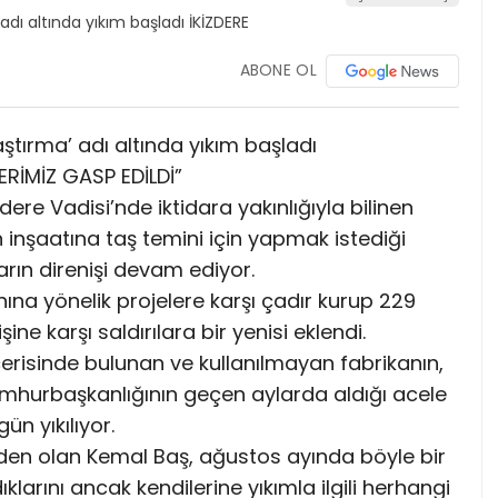
ABONE OL
aştırma’ adı altında yıkım başladı
ERİMİZ GASP EDİLDİ”
ere Vadisi’nde iktidara yakınlığıyla bilinen
an inşaatına taş temini için yapmak istediği
arın direnişi devam ediyor.
nına yönelik projelere karşı çadır kurup 229
e karşı saldırılara bir yenisi eklendi.
içerisinde bulunan ve kullanılmayan fabrikanın,
umhurbaşkanlığının geçen aylarda aldığı acele
n yıkılıyor.
inden olan Kemal Baş, ağustos ayında böyle bir
ıklarını ancak kendilerine yıkımla ilgili herhangi