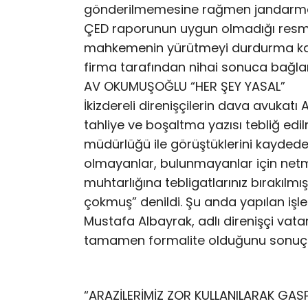
gönderilmemesine rağmen jandarma eşl
ÇED raporunun uygun olmadığı resmi
mahkemenin yürütmeyi durdurma ka
firma tarafından nihai sonuca bağlanm
AV OKUMUŞOĞLU “HER ŞEY YASAL”
İkizdereli direnişçilerin dava avukat
tahliye ve boşaltma yazısı tebliğ edilm
müdürlüğü ile görüştüklerini kaydeder
olmayanlar, bulunmayanlar için netmi
muhtarlığına tebligatlarınız bırakılmış
çokmuş” denildi. Şu anda yapılan iş
Mustafa Albayrak, adlı direnişçi va
tamamen formalite olduğunu sonuç o
“ARAZİLERİMİZ ZOR KULLANILARAK GASP