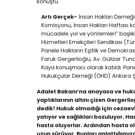
konuştu.
Artı Gerçek-
İnsan Hakları Derneğ
Komisyonu, İnsan Hakları Haftası
mücadele yol ve yöntemleri” başlık
Hizmetleri Emekçileri Sendikası (Tü
Panele Halkların Eşitlik ve Demokrasi
Faruk Gergerlioğlu, Av. Gülizar Tunce
Kaya konuşmacı olarak katıldı. Paneli
Hukukçular Derneği (ÖHD) Ankara Şu
Adalet Bakanı’na anayasa ve huku
yaptıklarının altını çizen Gergerli
dedik! Hukuk olmadığı için cezaevl
yatıyor ve sağlıkları bozuluyor. H
hasta oluyorlar. Ardından hasta ol
uzun sürüyor. Bunları anlattığımız