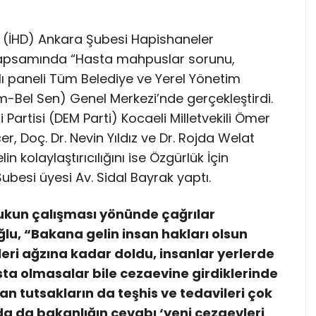
i (İHD) Ankara Şubesi Hapishaneler
 kapsamında “Hasta mahpuslar sorunu,
lı paneli Tüm Belediye ve Yerel Yönetim
m-Bel Sen) Genel Merkezi’nde gerçekleştirdi.
 Partisi (DEM Parti) Kocaeli Milletvekili Ömer
r, Doç. Dr. Nevin Yıldız ve Dr. Rojda Welat
n kolaylaştırıcılığını ise Özgürlük İçin
besi üyesi Av. Sidal Bayrak yaptı.
kun çalışması yönünde çağrılar
oğlu, “Bakana gelin insan hakları olsun
eri ağzına kadar doldu, insanlar yerlerde
asta olmasalar bile cezaevine girdiklerinde
an tutsakların da teşhis ve tedavileri çok
da da bakanlığın cevabı ‘yeni cezaevleri