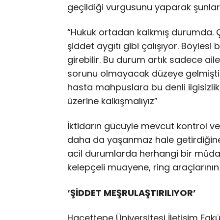
geçildiği vurgusunu yaparak şunları 
“Hukuk ortadan kalkmış durumda. Çü
şiddet aygıtı gibi çalışıyor. Böyles
girebilir. Bu durum artık sadece ail
sorunu olmayacak düzeye gelmiştir.
hasta mahpuslara bu denli ilgisizli
üzerine kalkışmalıyız”
İktidarın gücüyle mevcut kontrol v
daha da yaşanmaz hale getirdiğine
acil durumlarda herhangi bir müdah
kelepçeli muayene, ring araçlarının 
‘ŞİDDET MEŞRULAŞTIRILIYOR’
Hacettepe Üniversitesi İletişim Fakü