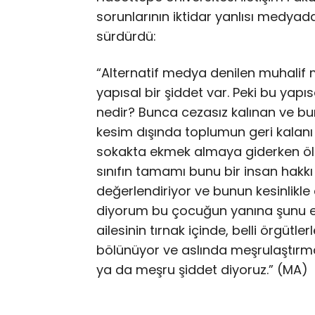
sorunlarının iktidar yanlısı medyada
sürdürdü:
“Alternatif medya denilen muhalif m
yapısal bir şiddet var. Peki bu yap
nedir? Bunca cezasız kalınan ve bun
kesim dışında toplumun geri kalanı
sokakta ekmek almaya giderken öldür
sınıfın tamamı bunu bir insan hakkı i
değerlendiriyor ve bunun kesinlikle
diyorum bu çocuğun yanına şunu ek
ailesinin tırnak içinde, belli örgütlerl
bölünüyor ve aslında meşrulaştırma
ya da meşru şiddet diyoruz.” (MA)