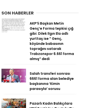
SON HABERLER
AKP’li Başkan Metin
Genç’e Forma tepkisi çığ
gibi: Dilek Ilgın Ela adlı
yurttaş ise ” Genç,
köyünde babasının
toprağını satarak
Trabzonspor 6.661 forma
almış” dedi
Salah transferi sonrası
6661 forma alan belediye
başkanına ‘Kimin
parasıyla’ sorusu
Pazarlı Kadın Balıkçılara