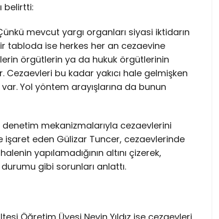
belirtti:
nkü mevcut yargı organları siyasi iktidarın
i bir tabloda ise herkes her an cezaevine
elerin örgütlerin ya da hukuk örgütlerinin
 Cezaevleri bu kadar yakıcı hale gelmişken
k var. Yol yöntem arayışlarına da bunun
e denetim mekanizmalarıyla cezaevlerini
 işaret eden Gülizar Tuncer, cezaevlerinde
alenin yapılamadığının altını çizerek,
durumu gibi sorunları anlattı.
ltesi Öğretim Üyesi Nevin Yıldız ise cezaevleri