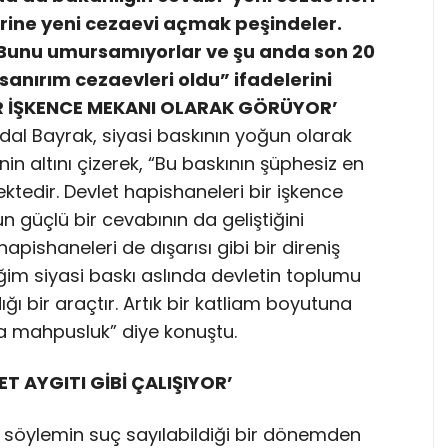
rine yeni cezaevi açmak peşindeler.
k. Bunu umursamıyorlar ve şu anda son 20
sanırım cezaevleri oldu” ifadelerini
BİR İŞKENCE MEKANI OLARAK GÖRÜYOR’
dal Bayrak, siyasi baskının yoğun olarak
nin altını çizerek, “Bu baskının şüphesiz en
ktedir. Devlet hapishaneleri bir işkence
 güçlü bir cevabının da geliştiğini
apishaneleri de dışarısı gibi bir direniş
ğim siyasi baskı aslında devletin toplumu
ğı bir araçtır. Artık bir katliam boyutuna
sta mahpusluk” diye konuştu.
T AYGITI GİBİ ÇALIŞIYOR’
er söylemin suç sayılabildiği bir dönemden