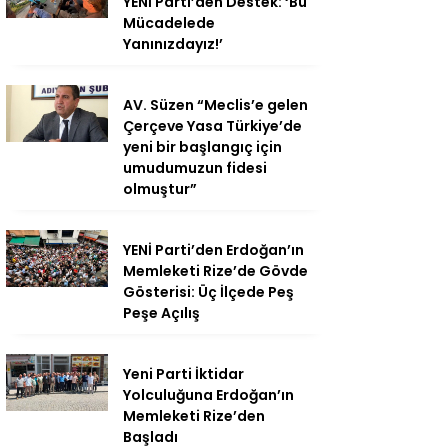
YENİ Parti’den Destek: ‘Bu
Mücadelede
Yanınızdayız!’
AV. Süzen “Meclis’e gelen
Çerçeve Yasa Türkiye’de
yeni bir başlangıç için
umudumuzun fidesi
olmuştur”
YENİ Parti’den Erdoğan’ın
Memleketi Rize’de Gövde
Gösterisi: Üç İlçede Peş
Peşe Açılış
Yeni Parti İktidar
Yolculuğuna Erdoğan’ın
Memleketi Rize’den
Başladı