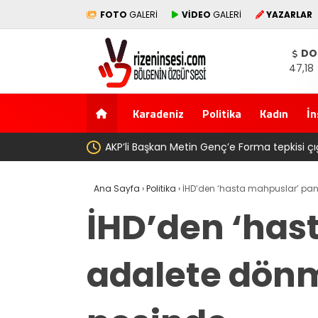
FOTO
GALERİ
VİDEO
GALERİ
YAZARLAR
DO
47,18
Karadeniz
Politika
Kadın
İn
nç, köyünde babasının toprağını satarak
Salah transferi s
Ana Sayfa
›
Politika
›
İHD’den ‘hasta mahpuslar’ pane
İHD’den ‘hast
adalete dönm