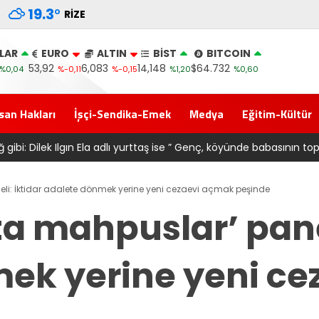
19.3
°
RIZE
LAR
EURO
ALTIN
BİST
BITCOIN
53,92
6,083
14,148
$64.732
%0,04
%-0,11
%-0,15
%1,20
%0,60
san Hakları
İşçi-Sendika-Emek
Medya
Eğitim-Kültür
onrası 6661 forma alan belediye başkanına ‘Kimin parasıyla’ sorus
li: İktidar adalete dönmek yerine yeni cezaevi açmak peşinde
a mahpuslar’ panel
ek yerine yeni c