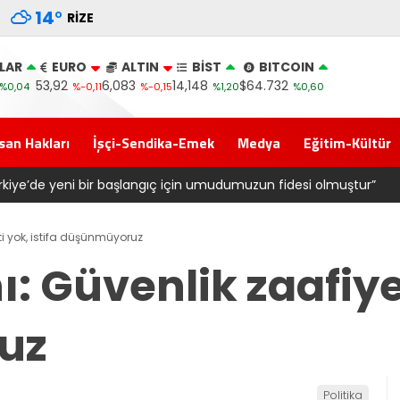
14
°
RIZE
LAR
EURO
ALTIN
BİST
BITCOIN
53,92
6,083
14,148
$64.732
%0,04
%-0,11
%-0,15
%1,20
%0,60
san Hakları
İşçi-Sendika-Emek
Medya
Eğitim-Kültür
Erdoğan’ın Memleketi Rize’de Gövde Gösterisi: Üç İlçede Peş Peşe A
eti yok, istifa düşünmüyoruz
ı: Güvenlik zaafiyet
uz
Politika