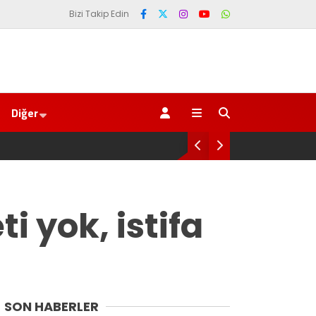
Bizi Takip Edin
Diğer
çılış
SAYIN BAKAN
i yok, istifa
SON HABERLER