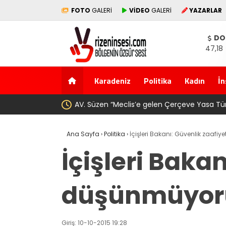
FOTO
GALERİ
VİDEO
GALERİ
YAZARLAR
DO
47,18
Karadeniz
Politika
Kadın
İn
uzun fidesi olmuştur”
YENİ Parti’den 
Ana Sayfa
›
Politika
›
İçişleri Bakanı: Güvenlik zaafiy
İçişleri Bakan
düşünmüyor
Giriş: 10-10-2015 19:28