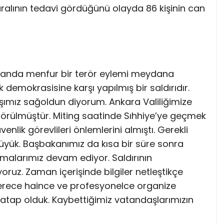
ralının tedavi gördüğünü olayda 86 kişinin can
alanda menfur bir terör eylemi meydana
k demokrasisine karşı yapılmış bir saldırıdır.
başımız sağoldun diyorum. Ankara Valiliğimize
görülmüştür. Miting saatinde Sıhhiye’ye geçmek
ik görevlileri önlemlerini almıştı. Gerekli
büyük. Başbakanımız da kısa bir süre sonra
şmalarımız devam ediyor. Saldırının
ıyoruz. Zaman içerişinde bilgiler netleştikçe
derece haince ve profesyonelce organize
hatap olduk. Kaybettiğimiz vatandaşlarımızın