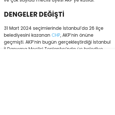
ve çok sayıda meclis üyesi AKP’ye katıldı.
DENGELER DEĞİŞTİ
31 Mart 2024 seçimlerinde İstanbul’da 26 ilçe
belediyesini kazanan
CHP
, AKP’nin önüne
geçmişti. AKP’nin bugün gerçekleştirdiği İstanbul
İl Danışma Meclisi Toplantısı’nda üç belediye
başkanı katılım sağladı. Bu katılımlarla birlikte
İstanbul genelinde AKP’li belediye sayısı 21’e
yükseldi. (Esenyurt ve Şişli belediyeleri ise
mevcut durumda kayyum tarafından
yönetilmektedir)
CHP’li belediye ise sayısı 18’e geriledi.
Bayrampaşa:
CHP’li Belediye Başkanı Hasan