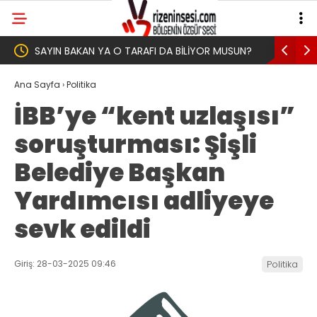
İLİYOR MUSUN?
Yeni Parti İktidar Yolculuğuna Erdoğan’ın
Memleketi Rize’den Başladı
Ana Sayfa
›
Politika
İBB’ye “kent uzlaşısı”
soruşturması: Şişli
Belediye Başkan
Yardımcısı adliyeye
sevk edildi
Giriş: 28-03-2025 09:46
Politika