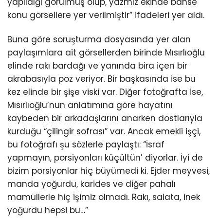
yapıldığı görülmüş olup, yazmız ekinde bahse
konu görsellere yer verilmiştir” ifadeleri yer aldı.
Buna göre soruşturma dosyasında yer alan
paylaşımlara ait görsellerden birinde Mısırlıoğlu
elinde rakı bardağı ve yanında bira içen bir
akrabasıyla poz veriyor. Bir başkasında ise bu
kez elinde bir şişe viski var. Diğer fotoğrafta ise,
Mısırlıoğlu’nun anlatımına göre hayatını
kaybeden bir arkadaşlarını anarken dostlarıyla
kurduğu “çilingir sofrası” var. Ancak emekli işçi,
bu fotoğrafı şu sözlerle paylaştı: “İsraf
yapmayın, porsiyonları küçültün’ diyorlar. İyi de
bizim porsiyonlar hiç büyümedi ki. Ejder meyvesi,
manda yoğurdu, karides ve diğer pahalı
mamüllerle hiç işimiz olmadı. Rakı, salata, inek
yoğurdu hepsi bu…”