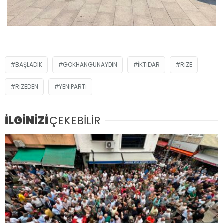
BAŞLADIK
GOKHANGUNAYDIN
IKTIDAR
RIZE
RIZEDEN
YENIPARTI
İLGİNİZİ
ÇEKEBİLİR