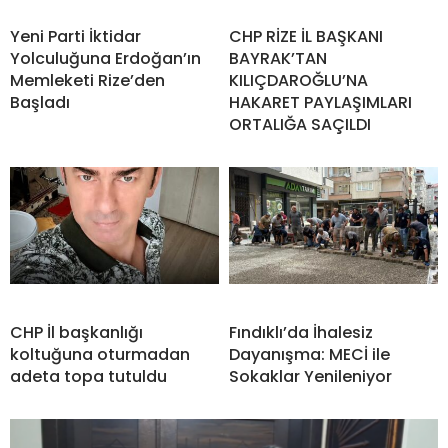
Yeni Parti İktidar
CHP RİZE İL BAŞKANI
Yolculuğuna Erdoğan’ın
BAYRAK’TAN
Memleketi Rize’den
KILIÇDAROĞLU’NA
Başladı
HAKARET PAYLAŞIMLARI
ORTALIĞA SAÇILDI
CHP İl başkanlığı
Fındıklı’da İhalesiz
koltuğuna oturmadan
Dayanışma: MECİ ile
adeta topa tutuldu
Sokaklar Yenileniyor