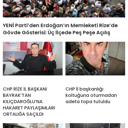
YENİ Parti’den Erdoğan’ın Memleketi Rize’de
Gövde Gösterisi: Üç İlçede Peş Peşe Açılış
CHP RİZE İL BAŞKANI
CHP İl başkanlığı
BAYRAK’TAN
koltuğuna oturmadan
KILIÇDAROĞLU’NA
adeta topa tutuldu
HAKARET PAYLAŞIMLARI
ORTALIĞA SAÇILDI