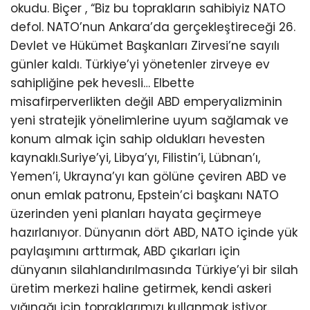
okudu. Biçer , “Biz bu toprakların sahibiyiz NATO
defol. NATO’nun Ankara’da gerçekleştireceği 26.
Devlet ve Hükümet Başkanları Zirvesi’ne sayılı
günler kaldı. Türkiye’yi yönetenler zirveye ev
sahipliğine pek hevesli… Elbette
misafirperverlikten değil ABD emperyalizminin
yeni stratejik yönelimlerine uyum sağlamak ve
konum almak için sahip oldukları hevesten
kaynaklı.Suriye’yi, Libya’yı, Filistin’i, Lübnan’ı,
Yemen’i, Ukrayna’yı kan gölüne çeviren ABD ve
onun emlak patronu, Epstein’ci başkanı NATO
üzerinden yeni planları hayata geçirmeye
hazırlanıyor. Dünyanın dört ABD, NATO içinde yük
paylaşımını arttırmak, ABD çıkarları için
dünyanın silahlandırılmasında Türkiye’yi bir silah
üretim merkezi haline getirmek, kendi askeri
yığınağı için topraklarımızı kullanmak istiyor.