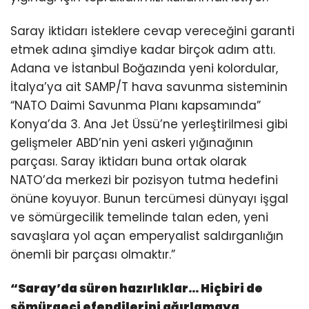
Saray iktidarı isteklere cevap vereceğini garanti
etmek adına şimdiye kadar birçok adım attı.
Adana ve İstanbul Boğazında yeni kolordular,
İtalya’ya ait SAMP/T hava savunma sisteminin
“NATO Daimi Savunma Planı kapsamında”
Konya’da 3. Ana Jet Üssü’ne yerleştirilmesi gibi
gelişmeler ABD’nin yeni askeri yığınağının
parçası. Saray iktidarı buna ortak olarak
NATO’da merkezi bir pozisyon tutma hedefini
önüne koyuyor. Bunun tercümesi dünyayı işgal
ve sömürgecilik temelinde talan eden, yeni
savaşlara yol açan emperyalist saldırganlığın
önemli bir parçası olmaktır.”
“
Saray’da süren hazırlıklar… Hiçbiri de
sömürgeci efendilerini ağırlamaya