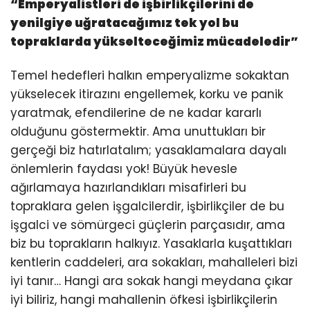
“
Emperyalistleri de işbirlikçilerini de
yenilgiye uğratacağımız tek yol bu
topraklarda yükselteceğimiz mücadeledir
”
Temel hedefleri halkın emperyalizme sokaktan
yükselecek itirazını engellemek, korku ve panik
yaratmak, efendilerine de ne kadar kararlı
olduğunu göstermektir. Ama unuttukları bir
gerçeği biz hatırlatalım; yasaklamalara dayalı
önlemlerin faydası yok! Büyük hevesle
ağırlamaya hazırlandıkları misafirleri bu
topraklara gelen işgalcilerdir, işbirlikçiler de bu
işgalci ve sömürgeci güçlerin parçasıdır, ama
biz bu toprakların halkıyız. Yasaklarla kuşattıkları
kentlerin caddeleri, ara sokakları, mahalleleri bizi
iyi tanır… Hangi ara sokak hangi meydana çıkar
iyi biliriz, hangi mahallenin öfkesi işbirlikçilerin