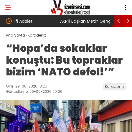
AKP’li Başkan Metin Genç’e Forma tepkisi çığ
Salah tra
gibi: Dilek Ilgın Ela adlı yurttaş ise ” Genç,
belediye 
Ana Sayfa
›
Karadeniz
“Hopa’da sokaklar
köyünde babasının toprağını satarak
konuştu: Bu topraklar
Trabzonspor 6.661 forma almış” dedi
bizim ‘NATO defol!’”
Giriş: 29-06-2026 18:25
Karadeniz
Güncelleme: 29-06-2026 20:06