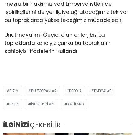
meşru bir hakkımız yok! Emperyalistleri de
işbirlikçilerini de yenilgiye uğratacağımız tek yol
bu topraklarda yükselteceğimiz mücadeledir.
Unutmayalım! Geçici olan onlar, biz bu
topraklarda kalıcıyız çünkü bu toprakların
sahibiyiz” ifadelerini kullandı
BIZIM
BU TOPRAKLAR
DEFOLA
EŞKIYALAR
HOPA
IŞBIRLIKÇI AKP
KATILABD
İLGİNİZİ
ÇEKEBİLİR