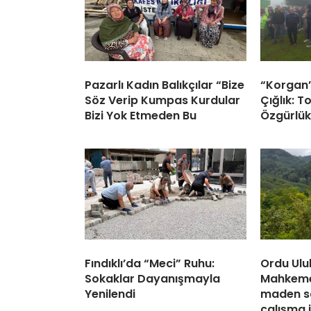
Pazarlı Kadın Balıkçılar “Bize
“Korgan’
Söz Verip Kumpas Kurdular
Çığlık: 
Bizi Yok Etmeden Bu
Özgürlük
Fındıklı’da “Meci” Ruhu:
Ordu Ulu
Sokaklar Dayanışmayla
Mahkemen
Yenilendi
maden s
çalışma 