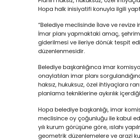
Planın haksız, hukuksuz, özel ihtiyaç
Hopa halk inisiyatifi konuyla ilgili yap
“Belediye meclisinde İlave ve revize 
İmar planı yapmaktaki amaç, şehrimiz
giderilmesi ve ileriye dönük tespit e
düzenlenmesidir.
Belediye başkanlığınca imar komisyo
onaylatılan imar planı sorgulandığın
haksız, hukuksuz, özel ihtiyaçlara ra
planlama tekniklerine aykırılık içerdiğ
Hopa belediye başkanlığı, imar kom
meclisince oy çoğunluğu ile kabul edile
yılı kurum görüşüne göre, ıslahı yap
geometrik düzenlemelere ve arazi kul