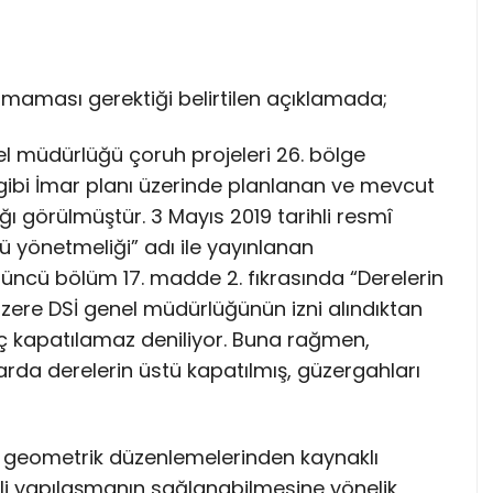
lmaması gerektiği belirtilen açıklamada;
el müdürlüğü çoruh projeleri 26. bölge
gibi İmar planı üzerinde planlanan ve mevcut
ığı görülmüştür. 3 Mayıs 2019 tarihli resmî
 yönetmeliği” adı ile yayınlanan
ncü bölüm 17. madde 2. fıkrasında “Derelerin
üzere DSİ genel müdürlüğünün izni alındıktan
riç kapatılamaz deniliyor. Buna rağmen,
rda derelerin üstü kapatılmış, güzergahları
i geometrik düzenlemelerinden kaynaklı
li yapılaşmanın sağlanabilmesine yönelik