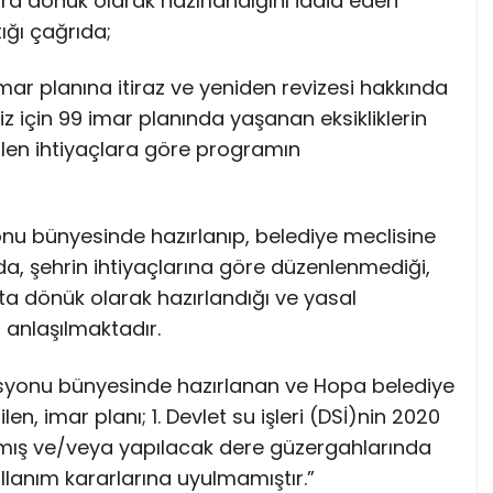
lara dönük olarak hazırlandığını iddia eden
tığı çağrıda;
imar planına itiraz ve yeniden revizesi hakkında
 için 99 imar planında yaşanan eksikliklerin
dilen ihtiyaçlara göre programın
nu bünyesinde hazırlanıp, belediye meclisine
da, şehrin ihtiyaçlarına göre düzenlenmediği,
nta dönük olarak hazırlandığı ve yasal
i anlaşılmaktadır.
isyonu bünyesinde hazırlanan ve Hopa belediye
n, imar planı; 1. Devlet su işleri (DSİ)nin 2020
ılmış ve/veya yapılacak dere güzergahlarında
lanım kararlarına uyulmamıştır.”