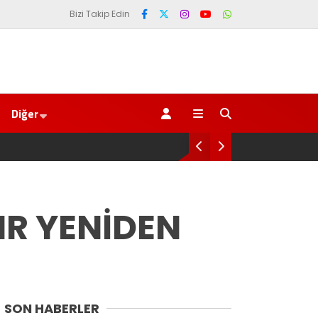
Bizi Takip Edin
Diğer
 umudumuzun fidesi olmuştur”
YENİ Pa
IR YENİDEN
SON HABERLER