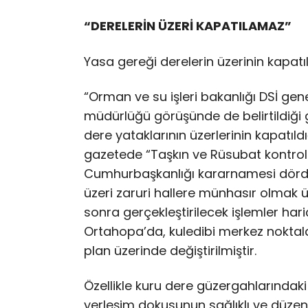
“DERELERİN ÜZERİ KAPATILAMAZ”
Yasa gereği derelerin üzerinin kapatı
“Orman ve su işleri bakanlığı DSİ gen
müdürlüğü görüşünde de belirtildiği 
dere yataklarının üzerlerinin kapatıld
gazetede “Taşkın ve Rüsubat kontrolü
Cumhurbaşkanlığı kararnamesi dördü
üzeri zaruri hallere münhasır olmak 
sonra gerçekleştirilecek işlemler ha
Ortahopa’da, kuledibi merkez noktala
plan üzerinde değiştirilmiştir.
Özellikle kuru dere güzergahlarındak
yerleşim dokusunun sağlıklı ve düzen