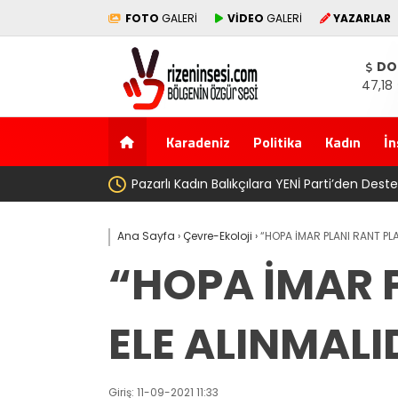
FOTO
GALERİ
VİDEO
GALERİ
YAZARLAR
DO
47,18
Karadeniz
Politika
Kadın
İn
AV. Süzen 
Ana Sayfa
›
Çevre-Ekoloji
›
“HOPA İMAR PLANI RANT PLA
“HOPA İMAR P
ELE ALINMALI
Giriş: 11-09-2021 11:33