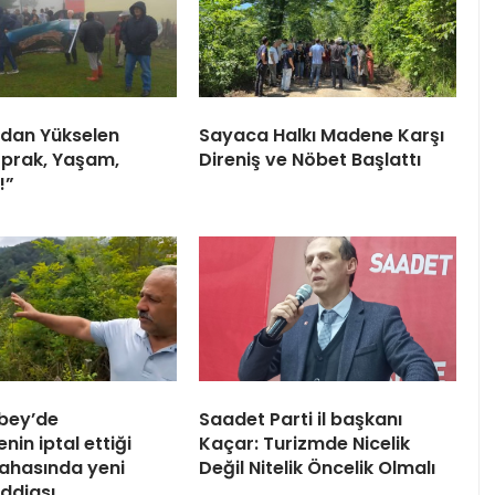
dan Yükselen
Sayaca Halkı Madene Karşı
Toprak, Yaşam,
Direniş ve Nöbet Başlattı
!”
bey’de
Saadet Parti il başkanı
in iptal ettiği
Kaçar: Turizmde Nicelik
ahasında yeni
Değil Nitelik Öncelik Olmalı
iddiası