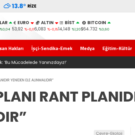
13.8
°
RIZE
LAR
EURO
ALTIN
BİST
BITCOIN
53,92
6,083
14,148
$64.732
%0,04
%-0,11
%-0,15
%1,20
%0,60
san Hakları
İşçi-Sendika-Emek
Medya
Eğitim-Kültür
“Meclis’e gelen Çerçeve Yasa Türkiye’de yeni bir başlangıç için
NIDIR YENİDEN ELE ALINMALIDIR”
LANI RANT PLANID
DIR”
Çevre-Ekoloji