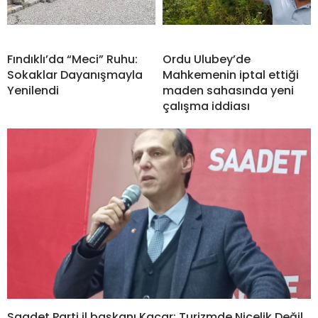
Fındıklı’da “Meci” Ruhu:
Ordu Ulubey’de
Sokaklar Dayanışmayla
Mahkemenin iptal ettiği
Yenilendi
maden sahasında yeni
çalışma iddiası
Saadet Parti il başkanı Kaçar: Turizmde Nicelik Değil