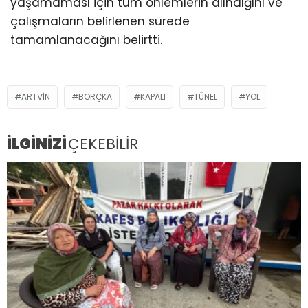
yaşamaması için tüm önlemlerin alındığını ve
çalışmaların belirlenen sürede
tamamlanacağını belirtti.
ARTVİN
BORÇKA
KAPALI
TÜNEL
YOL
İLGİNİZİ
ÇEKEBİLİR