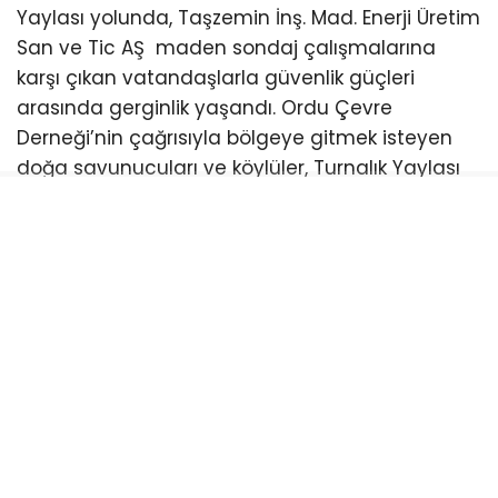
Yaylası yolunda, Taşzemin İnş. Mad. Enerji Üretim
San ve Tic AŞ maden sondaj çalışmalarına
karşı çıkan vatandaşlarla güvenlik güçleri
arasında gerginlik yaşandı. Ordu Çevre
Derneği’nin çağrısıyla bölgeye gitmek isteyen
doğa savunucuları ve köylüler, Turnalık Yaylası
mevkiinde kurulan kontrol noktalarında
jandarma ve trafik ekipleri tarafından
durduruldu. Kimlik ve asayiş kontrolleri
gerekçesiyle yapılan uygulamaya tepki
gösteren vatandaşlar, bunun alana ulaşımı
engellemeye yönelik bir girişim olduğunu
savundu.
Kontrol noktalarında uzun süre bekletilen
vatandaşlar ile güvenlik güçleri arasında
zaman zaman sözlü tartışmalar yaşandı.