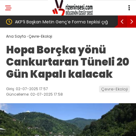
a tepkisi çığ
Salah transferi sonrası 6661 forma alan
se ” Genç,
belediye başkanına ‘Kimin parasıyla’ sorusu
Ana Sayfa
›
Çevre-Ekoloji
Hopa Borçka yönü
tarak
Cankurtaran Tüneli 20
 dedi
Gün Kapalı kalacak
Giriş: 02-07-2025 17:57
Çevre-Ekoloji
Güncelleme: 02-07-2025 17:58