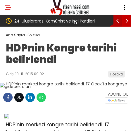
çi Partileri
‘Çerçeve yasa’ kanun teklifi Adalet
Komisyonu’ndan geçti
Ana Sayfa
›
Politika
HDPnin Kongre tarihi
belirlendi
Giriş: 10-11-2015 09:02
Politika
ABONE OL
HDP’nin merkezi kongre tarihi belirlendi. 17