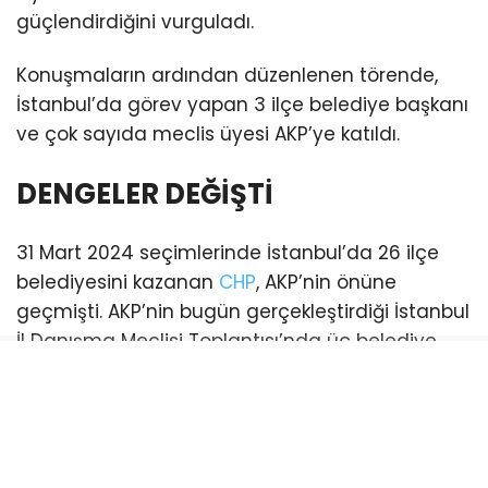
güçlendirdiğini vurguladı.
Konuşmaların ardından düzenlenen törende,
İstanbul’da görev yapan 3 ilçe belediye başkanı
ve çok sayıda meclis üyesi AKP’ye katıldı.
DENGELER DEĞİŞTİ
31 Mart 2024 seçimlerinde İstanbul’da 26 ilçe
belediyesini kazanan
CHP
, AKP’nin önüne
geçmişti. AKP’nin bugün gerçekleştirdiği İstanbul
İl Danışma Meclisi Toplantısı’nda üç belediye
başkanı katılım sağladı. Bu katılımlarla birlikte
İstanbul genelinde AKP’li belediye sayısı 21’e
yükseldi. (Esenyurt ve Şişli belediyeleri ise
mevcut durumda kayyum tarafından
yönetilmektedir)