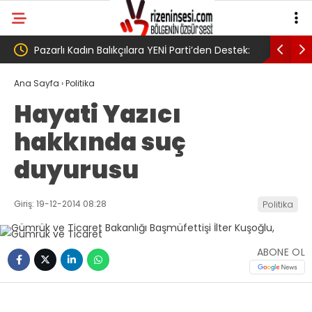
 Parti’den Destek:
AV. Süzen “Meclis’e gelen Çerçeve
!’
Yasa Türkiye’de yeni bir başlangıç için
Ana Sayfa
›
Politika
Hayati Yazıcı
umudumuzun fidesi olmuştur”
hakkında suç
duyurusu
Giriş: 19-12-2014 08:28
Politika
ABONE OL