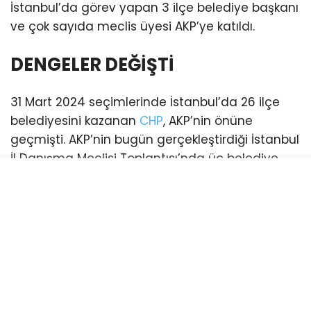
İstanbul’da görev yapan 3 ilçe belediye başkanı
ve çok sayıda meclis üyesi AKP’ye katıldı.
DENGELER DEĞİŞTİ
31 Mart 2024 seçimlerinde İstanbul’da 26 ilçe
belediyesini kazanan
CHP
, AKP’nin önüne
geçmişti. AKP’nin bugün gerçekleştirdiği İstanbul
İl Danışma Meclisi Toplantısı’nda üç belediye
başkanı katılım sağladı. Bu katılımlarla birlikte
İstanbul genelinde AKP’li belediye sayısı 21’e
yükseldi. (Esenyurt ve Şişli belediyeleri ise
mevcut durumda kayyum tarafından
yönetilmektedir)
CHP’li belediye ise sayısı 18’e geriledi.