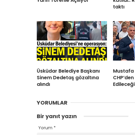
Yarın Törenle Açılıyor
katıldı..
taktı
Üsküdar Belediye Başkanı
Mustafa
Sinem Dedetaş gözaltına
CHP’den 
alındı
Edileceği
YORUMLAR
Bir yanıt yazın
Yorum
*