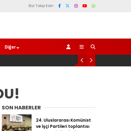
Bizi Takip Edin
Diğer
AKP’li Başkan 
Trabzonspor 6
DU!
SON HABERLER
24. Uluslararası Komünist
ve İşçi Partileri toplantısı