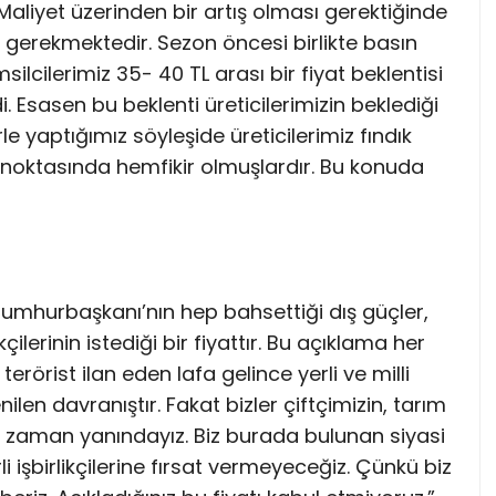
. Maliyet üzerinden bir artış olması gerektiğinde
ı gerekmektedir. Sezon öncesi birlikte basın
ilcilerimiz 35- 40 TL arası bir fiyat beklentisi
i. Esasen bu beklenti üreticilerimizin beklediği
rle yaptığımız söyleşide üreticilerimiz fındık
i noktasında hemfikir olmuşlardır. Bu konuda
, Cumhurbaşkanı’nın hep bahsettiği dış güçler,
kçilerinin istediği bir fiyattır. Bu açıklama her
rörist ilan eden lafa gelince yerli ve milli
en davranıştır. Fakat bizler çiftçimizin, tarım
her zaman yanındayız. Biz burada bulunan siyasi
rli işbirlikçilerine fırsat vermeyeceğiz. Çünkü biz