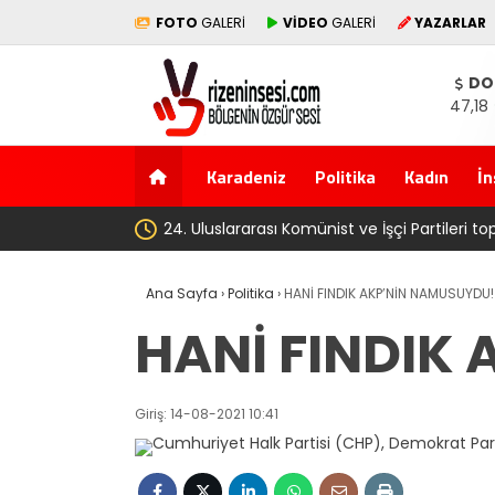
FOTO
GALERİ
VİDEO
GALERİ
YAZARLAR
DO
47,18
Karadeniz
Politika
Kadın
İn
‘Çerçeve yasa’ k
Ana Sayfa
›
Politika
›
HANİ FINDIK AKP’NİN NAMUSUYDU!
HANİ FINDIK
Giriş: 14-08-2021 10:41