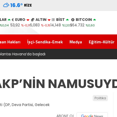
16.6
°
RIZE
LAR
EURO
ALTIN
BİST
BITCOIN
53,92
6,083
14,148
$64.732
%0,04
%-0,11
%-0,15
%1,20
%0,60
san Hakları
İşçi-Sendika-Emek
Medya
Eğitim-Kültür
anun teklifi Adalet Komisyonu’ndan geçti
 AKP’NİN NAMUSUY
Politika
ABONE OL