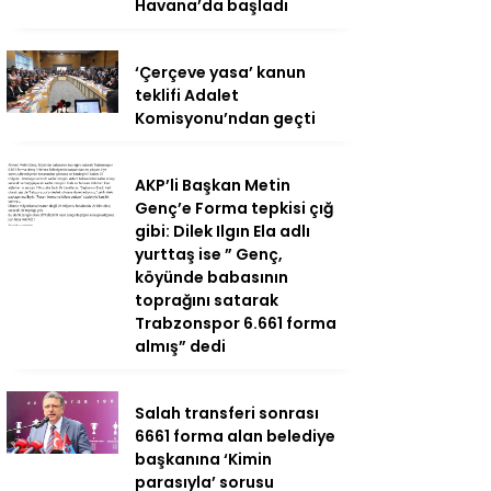
Havana’da başladı
‘Çerçeve yasa’ kanun
teklifi Adalet
Komisyonu’ndan geçti
AKP’li Başkan Metin
Genç’e Forma tepkisi çığ
gibi: Dilek Ilgın Ela adlı
yurttaş ise ” Genç,
köyünde babasının
toprağını satarak
Trabzonspor 6.661 forma
almış” dedi
Salah transferi sonrası
6661 forma alan belediye
başkanına ‘Kimin
parasıyla’ sorusu