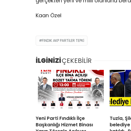
gerçekten yerli ve milli olanlarla bera
Kaan Özel
FINDIK AKP PARTİLER TEPKİ
İLGİNİZİ
ÇEKEBİLİR
Yeni Parti Fındıklı İlçe
Tuzla, Ş
Başkanlığı Hizmet Binası
belediye