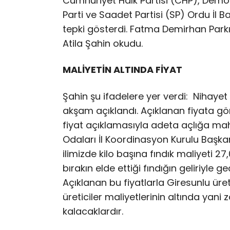
Cumhuriyet Halk Partisi (CHP), Demokra
Parti ve Saadet Partisi (SP) Ordu İl B
tepki gösterdi. Fatma Demirhan Parkı
Atila Şahin okudu.
MALİYETİN ALTINDA FİYAT
Şahin şu ifadelere yer verdi: Nihaye
akşam açıklandı. Açıklanan fiyata gö
fiyat açıklamasıyla adeta açlığa mahku
Odaları İl Koordinasyon Kurulu Başkan
ilimizde kilo başına fındık maliyeti 27
bırakın elde ettiği fındığın geliriyle
Açıklanan bu fiyatlarla Giresunlu üret
üreticiler maliyetlerinin altında yani
kalacaklardır.