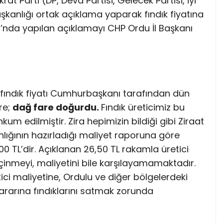
t Parti (DP, Deva Partisi, Gelecek Partisi, İyi
aşkanlığı ortak açıklama yaparak fındık fiyatına
’nda yapılan açıklamayı CHP Ordu İl Başkanı
t fındık fiyatı Cumhurbaşkanı tarafından dün
re;
dağ fare doğurdu.
Fındık üreticimiz bu
m edilmiştir. Zira hepimizin bildiği gibi Ziraat
lığının hazırladığı maliyet raporuna göre
,00 TL’dir. Açıklanan 26,50 TL rakamla üretici
 geçinmeyi, maliyetini bile karşılayamamaktadır.
ici maliyetine, Ordulu ve diğer bölgelerdeki
 zararına fındıklarını satmak zorunda