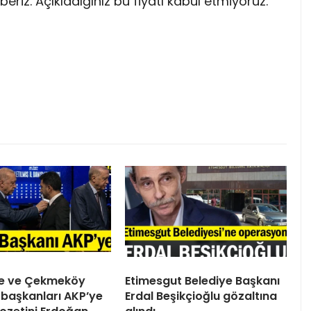
beriz. Açıkladığınız bu fiyatı kabul etmiyoruz.”
ile ve Çekmeköy
Etimesgut Belediye Başkanı
 başkanları AKP’ye
Erdal Beşikçioğlu gözaltına