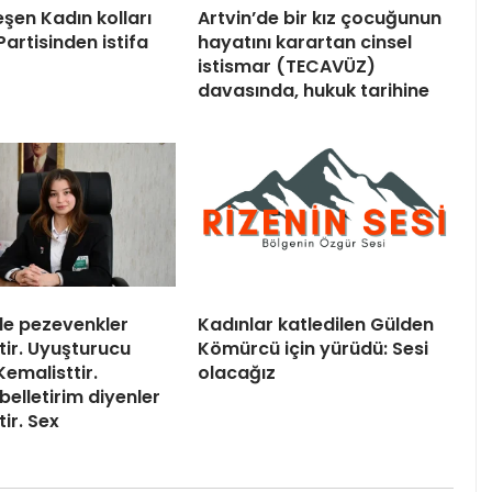
şen Kadın kolları
Artvin’de bir kız çocuğunun
artisinden istifa
hayatını karartan cinsel
istismar (TECAVÜZ)
davasında, hukuk tarihine
de pezevenkler
Kadınlar katledilen Gülden
tir. Uyuşturucu
Kömürcü için yürüdü: Sesi
 Kemalisttir.
olacağız
 belletirim diyenler
ir. Sex