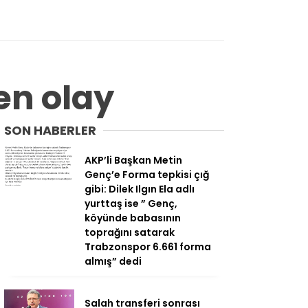
en olay
SON HABERLER
AKP’li Başkan Metin
Genç’e Forma tepkisi çığ
gibi: Dilek Ilgın Ela adlı
yurttaş ise ” Genç,
köyünde babasının
toprağını satarak
Trabzonspor 6.661 forma
almış” dedi
Salah transferi sonrası