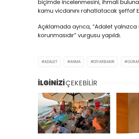
biçimde incelenmesini, ihmali buluna
kamu vicdanını rahatlatacak şeffaf bi
Açıklamada ayrıca, “Adalet yalnızca
korunmasıdır” vurgusu yapıldı.
ADALET
ANMA
DIYARBAKIR
GÜRA
İLGİNİZİ
ÇEKEBİLİR