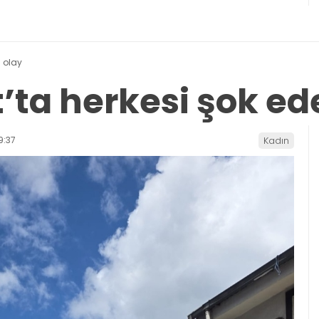
n olay
’ta herkesi şok ed
9:37
Kadın