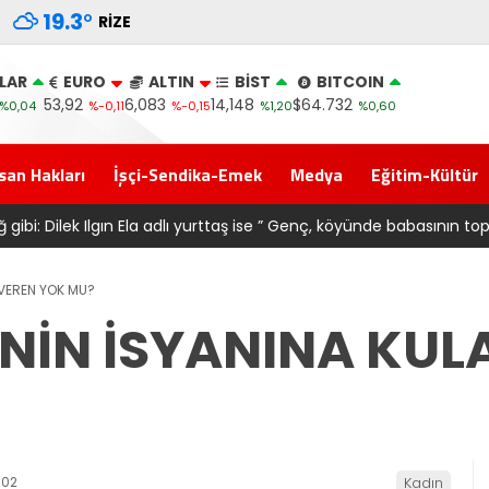
19.3
°
RIZE
LAR
EURO
ALTIN
BİST
BITCOIN
53,92
6,083
14,148
$64.732
%0,04
%-0,11
%-0,15
%1,20
%0,60
san Hakları
İşçi-Sendika-Emek
Medya
Eğitim-Kültür
ma alan belediye başkanına ‘Kimin parasıyla’ sorusu
 VEREN YOK MU?
İNİN İSYANINA KUL
:02
Kadın