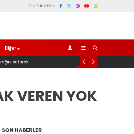
Bizi Takip Edin
Diğer
Pazarlı Kadın Balıkçılara YENİ
AK VEREN YOK
SON HABERLER