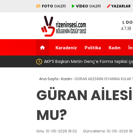
FOTO
GALERİ
VİDEO
GALERİ
YAZARLAR
DO
47,18
Karadeniz
Politika
Kadın
İn
sının toprağını satarak
Salah transferi sonrası 6661 for
Ana Sayfa
›
Kadın
›
GÜRAN AİLESİNİN İSYANINA KULAK
GÜRAN AİLES
MU?
Giriş: 10-05-2026 18:02
Güncelleme: 10-05-2026 18