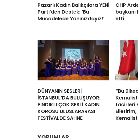
Pazarlı Kadın Balıkçılara YENİ
CHP Arde
Parti’den Destek: ‘Bu
başkanı P
Mücadelede Yanınızdayız!’
etti
DÜNYANIN SESLERİ
“Bu ülke
İSTANBUL’DA BULUŞUYOR:
Kemalist
FINDIKLI ÇOK SESLİ KADIN
tacirleri
KOROSU ULUSLARARASI
Elletirim,
FESTİVALDE SAHNE
Kemalistt
YORUMLAR