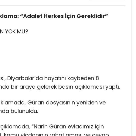
klama: “Adalet Herkes İçin Gereklidir”
EN YOK MU?
isi, Diyarbakır’da hayatını kaybeden 8
nda bir araya gelerek basın açıklaması yaptı.
çıklamada, Güran dosyasının yeniden ve
nda bulunuldu.
açıklamada, “Narin Güran evladımız için
si, kamu vicdanının rahatlaması ve cevap