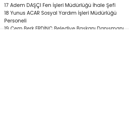
17 Adem DAŞÇI Fen İşleri Müdürlüğü İhale Şefi
18 Yunus ACAR Sosyal Yardım İşleri Müdürlüğü
Personeli
19 Cem Berk ERDİNÇ Belediye Başkanı Danışmanı
20 Hüseyin YILMAZ Belediye Başkan Koruması
21 Baki GÖKDEMİR İhale Komisyonu Üyesi /
Muayene Kabul Komisyonu Başkanı
22 İlay ALKAN İhale Komisyonu Üyesi
23 Hüseyin ÜNLÜ İhale Komisyonu Üyesi
24 Seçil DÜŞER Muayene Kabul Komisyonu Üyesi
25 Onur TULUNAY Muayene Kabul Komisyonu
Üyesi
26 Perrin Özge KARABAŞ Muayene Kabul
Komisyonu Üyesi
27 Burak Berat POLAT Mühendis
28 Şakir YILDIZ Mühendis