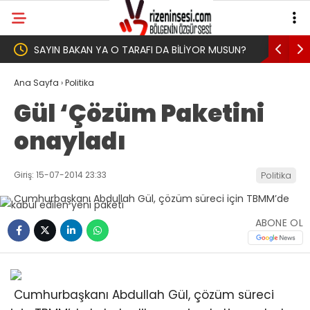
USUN?
Yeni Parti İktidar Yolculuğuna Erdoğan’ın
Genel Af
Memleketi Rize’den Başladı
Ana Sayfa
›
Politika
Gül ‘Çözüm Paketini
onayladı
Giriş: 15-07-2014 23:33
Politika
ABONE OL
Cumhurbaşkanı Abdullah Gül, çözüm süreci