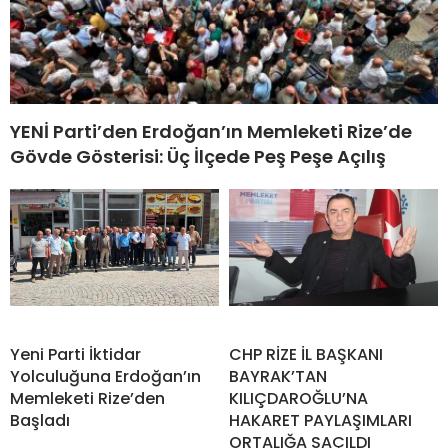
YENİ Parti’den Erdoğan’ın Memleketi Rize’de
Gövde Gösterisi: Üç İlçede Peş Peşe Açılış
Yeni Parti İktidar
CHP RİZE İL BAŞKANI
Yolculuğuna Erdoğan’ın
BAYRAK’TAN
Memleketi Rize’den
KILIÇDAROĞLU’NA
Başladı
HAKARET PAYLAŞIMLARI
ORTALIĞA SAÇILDI