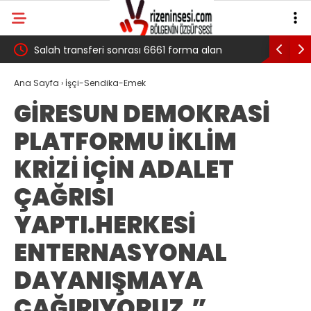
 çığ
Salah transferi sonrası 6661 forma alan
Pazarlı Ka
belediye başkanına ‘Kimin parasıyla’ sorusu
‘Bu Mücad
Ana Sayfa
›
İşçi-Sendika-Emek
GİRESUN DEMOKRASİ
PLATFORMU İKLİM
KRİZİ İÇİN ADALET
ÇAĞRISI
YAPTI.HERKESİ
ENTERNASYONAL
DAYANIŞMAYA
ÇAĞIRIYORUZ.”