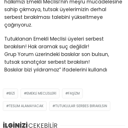
halkımızı Emekli Meclisi’nin meşru mücadelesine
sahip çıkmaya, tutsak üyelerimizin derhal
serbest bırakılması talebini yükseltmeye
çağırıyoruz.
Tutuklanan Emekli Meclisi üyeleri serbest
bırakılsın! Hak aramak suç değildir!
Grup Yorum üzerindeki baskılar son bulsun,
tutsak sanatçılar serbest bırakılsın!
Baskılar bizi yıldıramaz” ifadelerini kullandı
BIZI
EMEKLI MECLISLERI
FAŞIZM
TESLIM ALAMAYACAK
TUTUKLULAR SERBES BIRAKILSIN
İLGİNİZİ
ÇEKEBİLİR