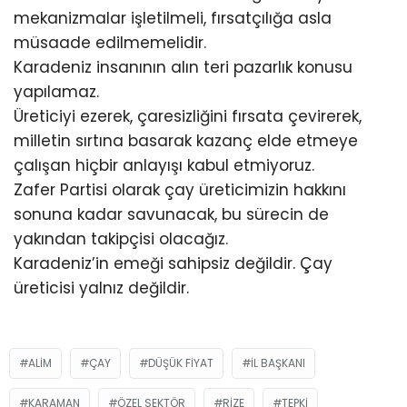
mekanizmalar işletilmeli, fırsatçılığa asla
müsaade edilmemelidir.
Karadeniz insanının alın teri pazarlık konusu
yapılamaz.
Üreticiyi ezerek, çaresizliğini fırsata çevirerek,
milletin sırtına basarak kazanç elde etmeye
çalışan hiçbir anlayışı kabul etmiyoruz.
Zafer Partisi olarak çay üreticimizin hakkını
sonuna kadar savunacak, bu sürecin de
yakından takipçisi olacağız.
Karadeniz’in emeği sahipsiz değildir. Çay
üreticisi yalnız değildir.
ALIM
ÇAY
DÜŞÜK FIYAT
İL BAŞKANI
KARAMAN
ÖZEL SEKTÖR
RIZE
TEPKİ