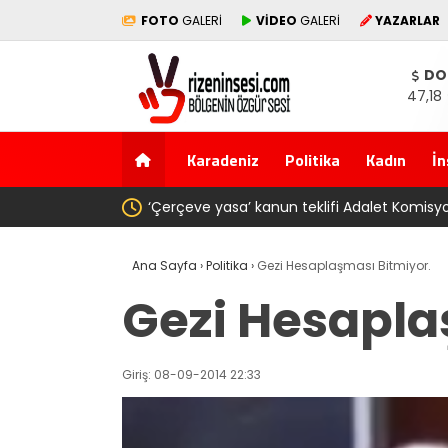
FOTO
GALERİ
VİDEO
GALERİ
YAZARLAR
DO
47,18
Karadeniz
Politika
Kadın
İn
AKP’li Başkan Metin Genç’e Forma 
Trabzonspor 6.661 forma almış”
Ana Sayfa
›
Politika
›
Gezi Hesaplaşması Bitmiyor.
Gezi Hesapla
Giriş: 08-09-2014 22:33