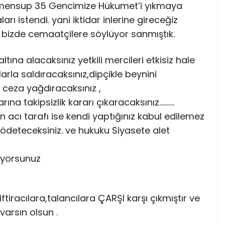
 mensup 35 Gencimize Hükumet’i yıkmaya
ı istendi. yani iktidar inlerine gireceğiz
 bizde cemaatçilere söylüyor sanmıştık.
altına alacaksınız yetkili mercileri etkisiz hale
arla saldıracaksınız,dipçikle beynini
 ceza yağdıracaksınız ,
rına takipsizlik kararı çıkaracaksınız……….
 acı tarafı ise kendi yaptığınız kabul edilemez
a ödeteceksiniz. ve hukuku Siyasete alet
diyorsunuz
,iftiracılara,talancıla
ra ÇARŞI karşı çıkmıştır ve
varsın olsun .