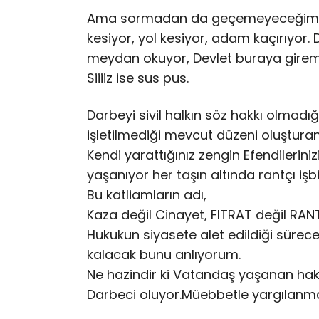
Ama sormadan da geçemeyeceğim gün
kesiyor, yol kesiyor, adam kaçırıyor.
meydan okuyor, Devlet buraya gire
Siiiiz ise sus pus.
Darbeyi sivil halkın söz hakkı olmadığ
işletilmediği mevcut düzeni oluştura
Kendi yarattığınız zengin Efendilerini
yaşanıyor her taşın altında rantçı işbirl
Bu katliamların adı,
Kaza değil Cinayet, FITRAT değil RANT 
Hukukun siyasete alet edildiği sürec
kalacak bunu anlıyorum.
Ne hazindir ki Vatandaş yaşanan haksız
Darbeci oluyor.Müebbetle yargılanma ta