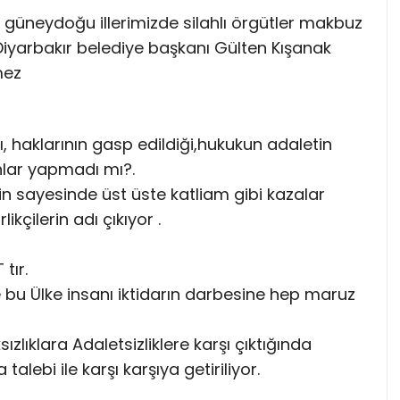
eydoğu illerimizde silahlı örgütler makbuz
 Diyarbakır belediye başkanı Gülten Kışanak
mez
ı, haklarının gasp edildiği,hukukun adaletin
nlar yapmadı mı?.
zin sayesinde üst üste katliam gibi kazalar
ikçilerin adı çıkıyor .
tır.
e bu Ülke insanı iktidarın darbesine hep maruz
lıklara Adaletsizliklere karşı çıktığında
lebi ile karşı karşıya getiriliyor.