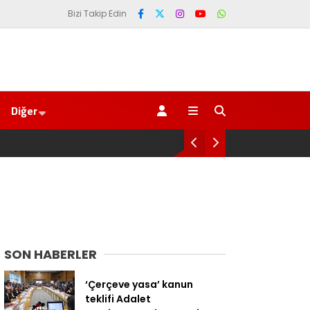
Bizi Takip Edin
Diğer
babasının toprağını satarak
Salah transferi sonrası 6661
SON HABERLER
‘Çerçeve yasa’ kanun
teklifi Adalet