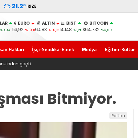
21.2
°
RIZE
LAR
EURO
ALTIN
BİST
BITCOIN
53,92
6,083
14,148
$64.732
%0,04
%-0,11
%-0,15
%1,20
%0,60
san Hakları
İşçi-Sendika-Emek
Medya
Eğitim-Kültür
tepkisi çığ gibi: Dilek Ilgın Ela adlı yurttaş ise ” Genç, köyünde 
 dedi
şması Bitmiyor.
Politika