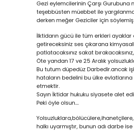
Gezi eylemcil
erinin Çarşı Gurubuna
teşebbüsten müebbet ile yargılanmalar
derken meğer Geziciler için söylemiş
İlktidarın gücü ile tüm erkleri ayaklar 
getireceksiniz ses çıkarana kimyasall
patlatacaksınız sakat bırakacaksınız,
Öte yandan 17 ve 25 Aralık yolsuzlukla
Bu tutum düpedüz Darbedir.ancak işin
hataların bedelini bu ülke evlatların
etmektir.
Sayın İktidar hukuku siyasete alet e
Peki öyle olsun….
Yolsuzluklara,bölücülere,ihane
tçilere
halkı uyarmıştır, bunun adı darbe ise 