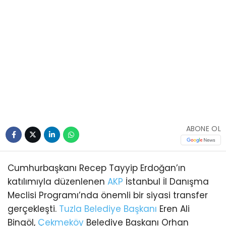
ABONE OL
Cumhurbaşkanı Recep Tayyip Erdoğan’ın
katılımıyla düzenlenen
AKP
İstanbul İl Danışma
Meclisi Programı’nda önemli bir siyasi transfer
gerçekleşti.
Tuzla
Belediye Başkanı
Eren Ali
Bingöl,
Çekmeköy
Belediye Başkanı Orhan
Çerkez ve Şile Belediye Başkanvekili Sacit Terzi
AKP’ye katıldı. Rozetlerini Cumhurbaşkanı
Erdoğan taktı.