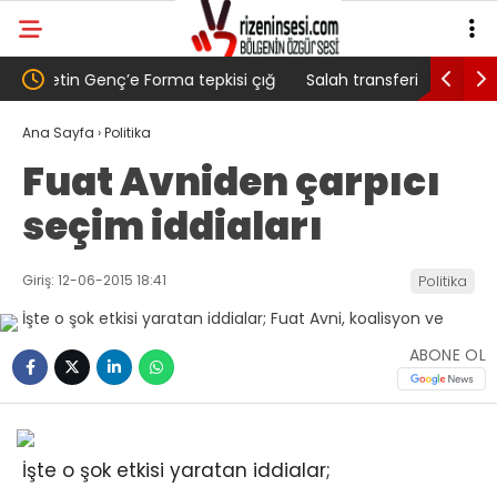
 çığ
Salah transferi sonrası 6661 forma alan
Pazarlı K
belediye başkanına ‘Kimin parasıyla’ sorusu
‘Bu Müca
Ana Sayfa
›
Politika
Fuat Avniden çarpıcı
seçim iddiaları
Giriş: 12-06-2015 18:41
Politika
ABONE OL
İşte o şok etkisi yaratan iddialar;