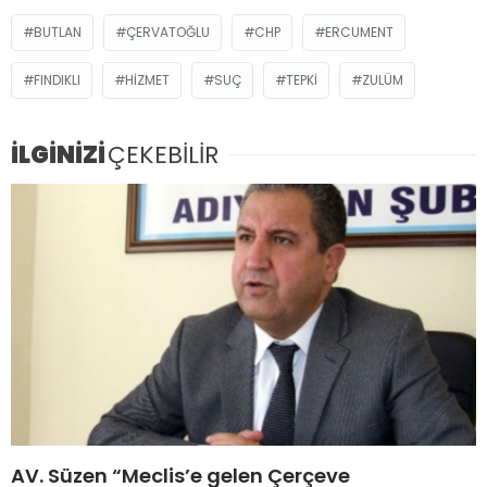
BUTLAN
ÇERVATOĞLU
CHP
ERCUMENT
FINDIKLI
HIZMET
SUÇ
TEPKİ
ZULÜM
İLGİNİZİ
ÇEKEBİLİR
AV. Süzen “Meclis’e gelen Çerçeve