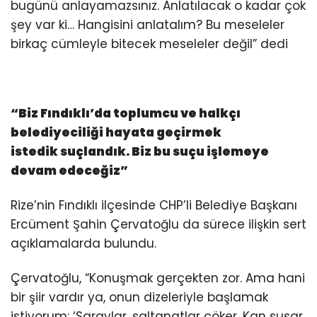
bugünü anlayamazsınız. Anlatılacak o kadar çok
şey var ki… Hangisini anlatalım? Bu meseleler
birkaç cümleyle bitecek meseleler değil” dedi
“Biz Fındıklı’da toplumcu ve halkçı
belediyeciliği hayata geçirmek
istedik suçlandık. Biz bu suçu işlemeye
devam edeceğiz”
Rize’nin Fındıklı ilçesinde CHP’li Belediye Başkanı
Ercüment Şahin Çervatoğlu da sürece ilişkin sert
açıklamalarda bulundu.
Çervatoğlu, “Konuşmak gerçekten zor. Ama hani
bir şiir vardır ya, onun dizeleriyle başlamak
istiyorum: ‘Saraylar, saltanatlar çöker, Kan susar