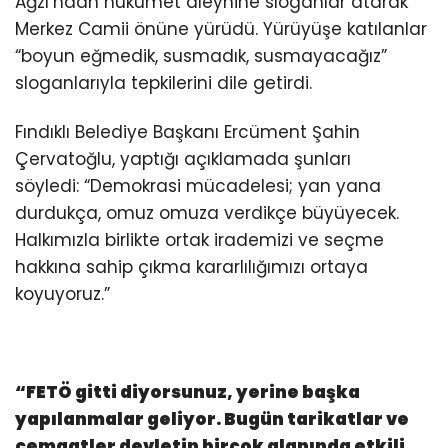
Ağzı’ndan hükümet aleyhine sloganlar atarak
Merkez Camii önüne yürüdü. Yürüyüşe katılanlar
“boyun eğmedik, susmadık, susmayacağız”
sloganlarıyla tepkilerini dile getirdi.
Fındıklı Belediye Başkanı Ercüment Şahin
Çervatoğlu, yaptığı açıklamada şunları
söyledi: “Demokrasi mücadelesi; yan yana
durdukça, omuz omuza verdikçe büyüyecek.
Halkımızla birlikte ortak irademizi ve seçme
hakkına sahip çıkma kararlılığımızı ortaya
koyuyoruz.”
“FETÖ gitti diyorsunuz, yerine başka
yapılanmalar geliyor. Bugün tarikatlar ve
cemaatler devletin birçok alanında etkili