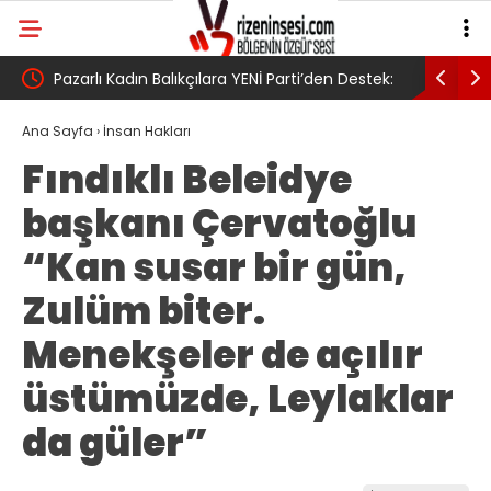
Pazarlı Kadın Balıkçılara YENİ Parti’den Destek:
AV. Süzen
su
‘Bu Mücadelede Yanınızdayız!’
Yasa Türk
Ana Sayfa
›
İnsan Hakları
Fındıklı Beleidye
umudumuz
başkanı Çervatoğlu
“Kan susar bir gün,
Zulüm biter.
Menekşeler de açılır
üstümüzde, Leylaklar
da güler”