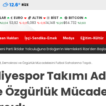
12.6
°
RIZE
LAR
EURO
ALTIN
BİST
BITCOIN
53,92
6,083
14,148
$64.732
%0,04
%-0,11
%-0,15
%1,20
%0,60
san Hakları
İşçi-Sendika-Emek
Medya
Eğitim-Kültür
emleketi Rize’den Başladı
et, Demokrasi ve Özgürlük Mücadelesini Futbol Sahalarına Taşıdı…
diyespor Takımı Ad
 Özgürlük Mücadel