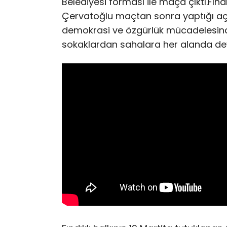
Belediyesi forması ile maça çıktı.Fın
Çervatoğlu maçtan sonra yaptığı açı
demokrasi ve özgürlük mücadelesinde
sokaklardan sahalara her alanda de