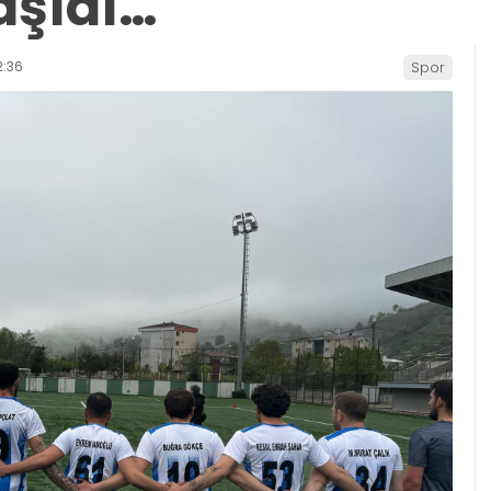
aşıdı…
2:36
Spor