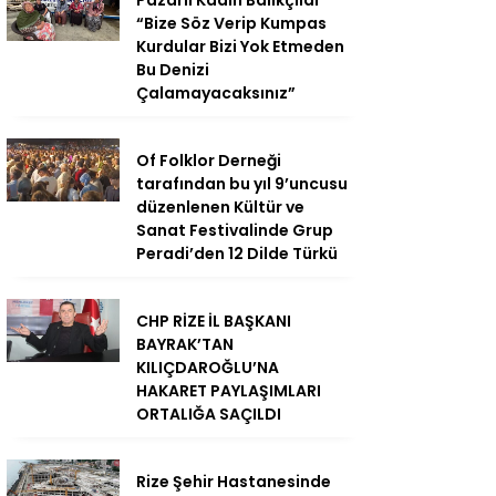
Pazarlı Kadın Balıkçılar
“Bize Söz Verip Kumpas
Kurdular Bizi Yok Etmeden
Bu Denizi
Çalamayacaksınız”
Of Folklor Derneği
tarafından bu yıl 9’uncusu
düzenlenen Kültür ve
Sanat Festivalinde Grup
Peradi’den 12 Dilde Türkü
CHP RİZE İL BAŞKANI
BAYRAK’TAN
KILIÇDAROĞLU’NA
HAKARET PAYLAŞIMLARI
ORTALIĞA SAÇILDI
Rize Şehir Hastanesinde