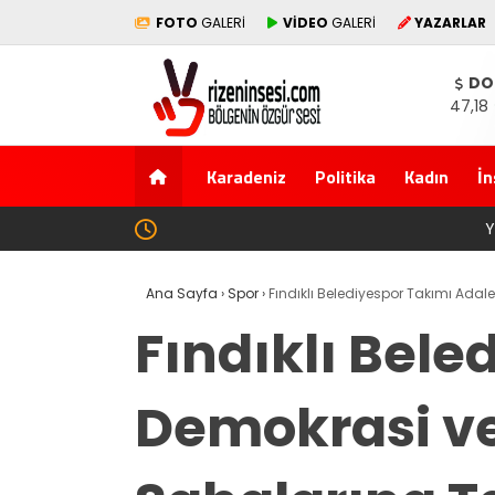
FOTO
GALERİ
VİDEO
GALERİ
YAZARLAR
DO
47,18
Karadeniz
Politika
Kadın
İn
Yeni Parti İktidar Yolculuğuna Erdoğan’ın M
Ana Sayfa
›
Spor
›
Fındıklı Belediyespor Takımı Adal
Fındıklı Bele
Demokrasi ve