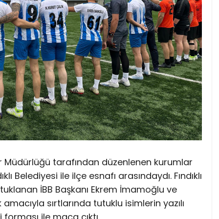
or Müdürlüğü tarafından düzenlenen kurumlar
klı Belediyesi ile ilçe esnafı arasındaydı. Fındıklı
tutuklanan İBB Başkanı Ekrem İmamoğlu ve
macıyla sırtlarında tutuklu isimlerin yazılı
 forması ile maça çıktı.