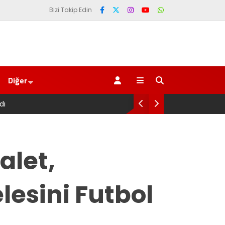
Bizi Takip Edin
Diğer
Genel Af değil, kadın General..
alet,
esini Futbol