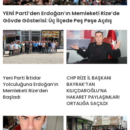
YENİ Parti’den Erdoğan’ın Memleketi Rize’de
Gövde Gösterisi: Üç İlçede Peş Peşe Açılış
Yeni Parti İktidar
CHP RİZE İL BAŞKANI
Yolculuğuna Erdoğan’ın
BAYRAK’TAN
Memleketi Rize’den
KILIÇDAROĞLU’NA
Başladı
HAKARET PAYLAŞIMLARI
ORTALIĞA SAÇILDI