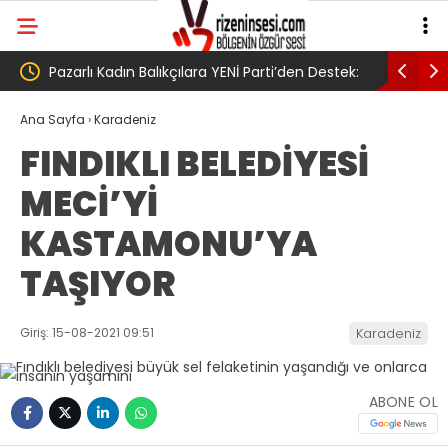
Parti’den Destek:
AV. Süzen “Meclis’e gelen Çerçeve
’
Yasa Türkiye’de yeni bir başlangıç için
Ana Sayfa
›
Karadeniz
FINDIKLI BELEDİYESİ
umudumuzun fidesi olmuştur”
MECİ’Yİ
KASTAMONU’YA
TAŞIYOR
Giriş: 15-08-2021 09:51
Karadeniz
ABONE OL