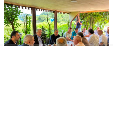
GÜNAYDIN “ORTALARDA İKTİDAR BLOKUNDAN
BİR TANE MİLLETVEKİLİ GÖREMİYORUZ”
Gökhan Günaydın yaptığı açıklamada, sahada
aktif olduklarını ve vatandaşla doğrudan