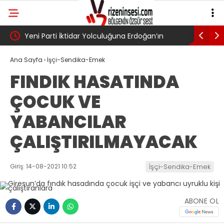
UN?
Yeni Parti İktidar Yolculuğuna Erdoğan’ın
Genel Af 
Memleketi Rize’den Başladı
Ana Sayfa
›
İşçi-Sendika-Emek
FINDIK HASATINDA
ÇOCUK VE
YABANCILAR
ÇALIŞTIRILMAYACAK
Giriş: 14-08-2021 10:52
İşçi-Sendika-Emek
ABONE OL