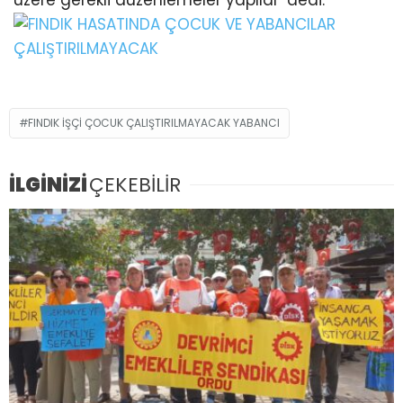
üzere gerekli düzenlemeler yapıldı” dedi.
FINDIK İŞÇİ ÇOCUK ÇALIŞTIRILMAYACAK YABANCI
İLGİNİZİ
ÇEKEBİLİR