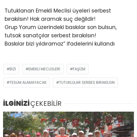
Tutuklanan Emekli Meclisi üyeleri serbest
bırakılsın! Hak aramak suç değildir!
Grup Yorum üzerindeki baskılar son bulsun,
tutsak sanatçılar serbest bırakılsın!
Baskılar bizi yıldıramaz” ifadelerini kullandı
BIZI
EMEKLI MECLISLERI
FAŞIZM
TESLIM ALAMAYACAK
TUTUKLULAR SERBES BIRAKILSIN
İLGİNİZİ
ÇEKEBİLİR