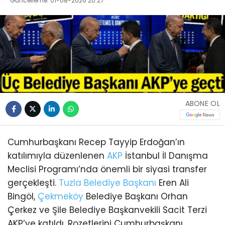
Güncelleme: 01-08-2026 20:27
ABONE OL
Cumhurbaşkanı Recep Tayyip Erdoğan’ın
katılımıyla düzenlenen
AKP
İstanbul İl Danışma
Meclisi Programı’nda önemli bir siyasi transfer
gerçekleşti.
Tuzla
Belediye Başkanı
Eren Ali
Bingöl,
Çekmeköy
Belediye Başkanı Orhan
Çerkez ve Şile Belediye Başkanvekili Sacit Terzi
AKP’ye katıldı. Rozetlerini Cumhurbaşkanı