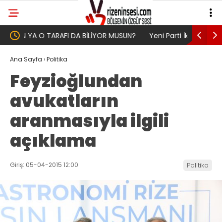
UN?
Yeni Parti İktidar Yolculuğuna Erdoğan’ın
Genel Af 
Memleketi Rize’den Başladı
Ana Sayfa
›
Politika
Feyzioğlundan
avukatların
aranmasıyla ilgili
açıklama
Giriş: 05-04-2015 12:00
Politika