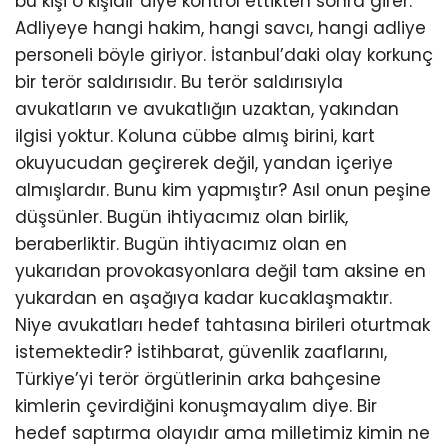
bu kişi o kişidir diye kontrol ettikten sonra girer.
Adliyeye hangi hakim, hangi savcı, hangi adliye
personeli böyle giriyor. İstanbul’daki olay korkunç
bir terör saldırısıdır. Bu terör saldırısıyla
avukatların ve avukatlığın uzaktan, yakından
ilgisi yoktur. Koluna cübbe almış birini, kart
okuyucudan geçirerek değil, yandan içeriye
almışlardır. Bunu kim yapmıştır? Asıl onun peşine
düşsünler. Bugün ihtiyacımız olan birlik,
beraberliktir. Bugün ihtiyacımız olan en
yukarıdan provokasyonlara değil tam aksine en
yukardan en aşağıya kadar kucaklaşmaktır.
Niye avukatları hedef tahtasına birileri oturtmak
istemektedir? İstihbarat, güvenlik zaaflarını,
Türkiye’yi terör örgütlerinin arka bahçesine
kimlerin çevirdiğini konuşmayalım diye. Bir
hedef saptırma olayıdır ama milletimiz kimin ne