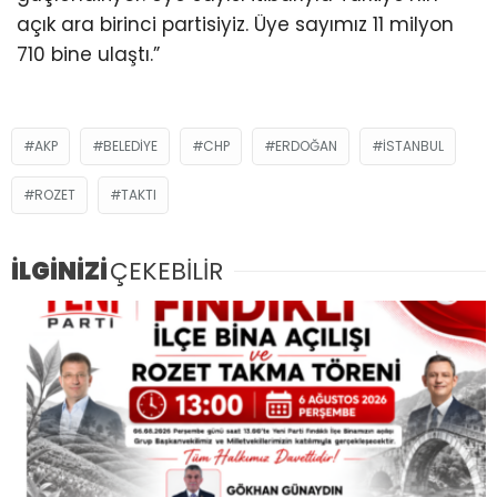
açık ara birinci partisiyiz. Üye sayımız 11 milyon
710 bine ulaştı.”
AKP
BELEDIYE
CHP
ERDOĞAN
ISTANBUL
ROZET
TAKTI
İLGİNİZİ
ÇEKEBİLİR