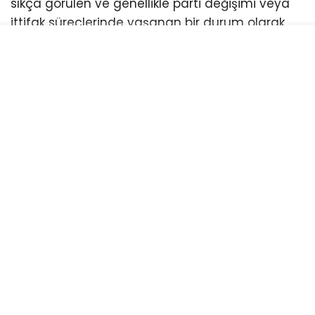
sıkça görülen ve genellikle parti değişimi veya
ittifak süreçlerinde yaşanan bir durum olarak
dikkat çekiyor. Bayrak’ın durumu da bu
örneklerden biri olarak değerlendirildi.
FETÖ İltisaklı iddiasıyla suçlanan Çay TV de bir
süreden beri program konuğu olarak çeşitli
konularda görüş açıklayan , Bayrak’ın Memleket
Partisi Rize İl Başkanlığı görevini sürdürdüğü
dönemde yaptığı paylaşımlar dikkat çekti.
BAYRAK: “UTANMAZ KILIÇDAROĞLU”
Bayrak, 16 Mayıs 2019 tarihli bir tweet
paylaşımında şu ifadeleri kullandı:
“Kılıçdaroğlu ve meral Akşener bir araya gelerek