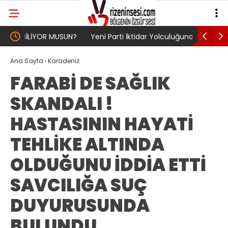
UN?
Yeni Parti İktidar Yolculuğuna Erdoğan’ın
Genel Af 
Memleketi Rize’den Başladı
Ana Sayfa
›
Karadeniz
FARABİ DE SAĞLIK
SKANDALI !
HASTASININ HAYATİ
TEHLİKE ALTINDA
OLDUĞUNU İDDİA ETTİ
SAVCILIĞA SUÇ
DUYURUSUNDA
BULUNDU