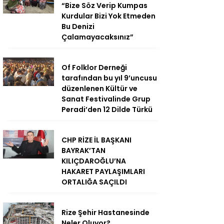
“Bize Söz Verip Kumpas
Kurdular Bizi Yok Etmeden
Bu Denizi
Çalamayacaksınız”
Of Folklor Derneği
tarafından bu yıl 9’uncusu
düzenlenen Kültür ve
Sanat Festivalinde Grup
Peradi’den 12 Dilde Türkü
CHP RİZE İL BAŞKANI
BAYRAK’TAN
KILIÇDAROĞLU’NA
HAKARET PAYLAŞIMLARI
ORTALIĞA SAÇILDI
Rize Şehir Hastanesinde
Neler Oluyor?