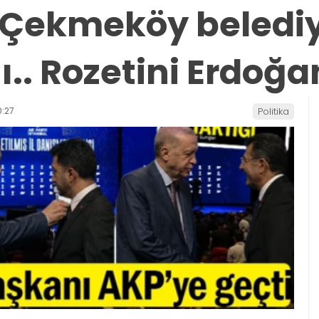
ve Çekmeköy beledi
ı.. Rozetini Erdoğa
:27
Politika