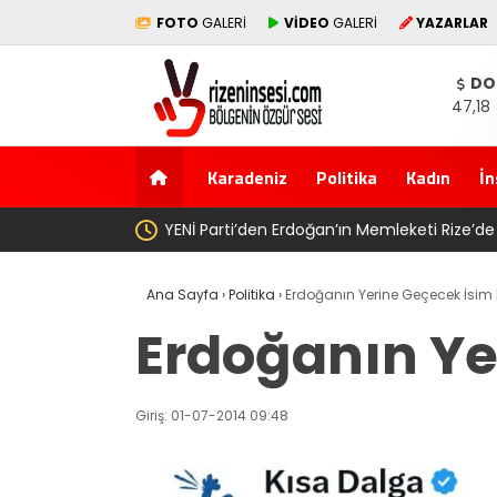
FOTO
GALERİ
VİDEO
GALERİ
YAZARLAR
DO
47,18
Karadeniz
Politika
Kadın
İn
YENİ Parti’den Erdoğan’ın Memleketi Rize’de
Ana Sayfa
›
Politika
›
Erdoğanın Yerine Geçecek İsim B
Erdoğanın Ye
Giriş: 01-07-2014 09:48