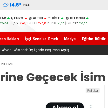
14.6
°
RIZE
LAR
EURO
ALTIN
BİST
BITCOIN
53,92
6,083
14,148
$64.732
%0,04
%-0,11
%-0,15
%1,20
%0,60
san Hakları
İşçi-Sendika-Emek
Medya
Eğitim-Kültür
 Gövde Gösterisi: Üç İlçede Peş Peşe Açılış
elli Oldu
rine Geçecek İsim 
Politika