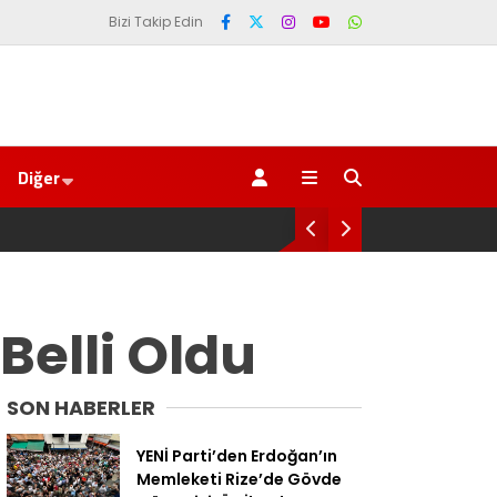
Bizi Takip Edin
Diğer
SAYIN BAKAN YA O TARAFI DA BİLİYOR MU
Belli Oldu
SON HABERLER
YENİ Parti’den Erdoğan’ın
Memleketi Rize’de Gövde