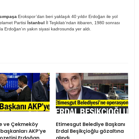
sımpaşa
Erokspor’dan beri yaklaşık 40 yıldır Erdoğan ile yol
Selamet Partisi
İstanbul
İl Teşkilatı’ndan itibaren, 1980 sonrası
da Erdoğan’ın yakın siyasi kadrosunda yer aldı.
ile ve Çekmeköy
Etimesgut Belediye Başkanı
 başkanları AKP’ye
Erdal Beşikçioğlu gözaltına
 Rozetini Erdoğan
alındı