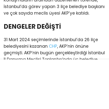
İstanbul’da görev yapan 3 ilçe belediye başkanı
ve çok sayıda meclis üyesi AKP’ye katıldı.
DENGELER DEĞİŞTİ
31 Mart 2024 seçimlerinde İstanbul’da 26 ilçe
belediyesini kazanan
CHP
, AKP’nin önüne
geçmişti. AKP’nin bugün gerçekleştirdiği İstanbul
İl Danışma Meclisi Toplantısı’nda üç belediye
başkanı katılım sağladı. Bu katılımlarla birlikte
İstanbul genelinde AKP’li belediye sayısı 21’e
yükseldi. (Esenyurt ve Şişli belediyeleri ise
mevcut durumda kayyum tarafından
yönetilmektedir)
CHP’li belediye ise sayısı 18’e geriledi.