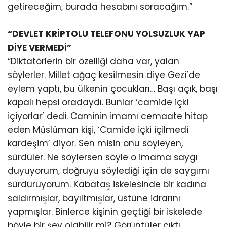
getireceğim, burada hesabını soracağım.”
“DEVLET KRİPTOLU TELEFONU YOLSUZLUK YAP
DİYE VERMEDİ”
“Diktatörlerin bir özelliği daha var, yalan
söylerler. Millet ağaç kesilmesin diye Gezi’de
eylem yaptı, bu ülkenin çocukları… Başı açık, başı
kapalı hepsi oradaydı. Bunlar ‘camide içki
içiyorlar’ dedi. Caminin imamı cemaate hitap
eden Müslüman kişi, ‘Camide içki içilmedi
kardeşim’ diyor. Sen misin onu söyleyen,
sürdüler. Ne söylersen söyle o imama saygı
duyuyorum, doğruyu söylediği için de saygımı
sürdürüyorum. Kabataş iskelesinde bir kadına
saldırmışlar, bayıltmışlar, üstüne idrarını
yapmışlar. Binlerce kişinin geçtiği bir iskelede
böyle bir şey olabilir mi? Görüntüler çıktı,