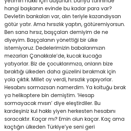
yetimin hakkı için düşünün. Dünya tarihinde
hangi başkanın evinde bu kadar para var?
Devletin bankaları var, alın teriyle kazandıysan
götür yatır. Ama hırsızlık yaptın, götüremiyorsun.
Ben sana hırsız, başçalan demiyim de ne
diyeyim. Başçalanın yönettiği bir ülke
istemiyoruz. Dedelerimizin babalarımızın
mezarları Çanakkale’de, kucak kucağa
yatıyorlar. Biz de çocuklarımıza, onların bize
bıraktığı ülkeden daha güzelini bırakmak için
yola çıktık. Millet oy verdi, hırsızlık yapıyorlar.
Hesabını sormazsan namerdim. Ya koltuğu bırak
ya helikoptere bin demiştim. ‘Hesap
sormayacak mısın’ diye eleştirdiler. Bu
kardeşiniz kul hakkı yiyen herkesten hesabını
soracaktır. Kaçar mı? Emin olun kaçar. Kaç ama
kaçtığın ülkeden Türkiye’ye seni geri