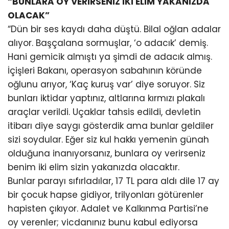
“BUNLARA OY VERİRSENİZ İKİ ELİM YAKANIZDA
OLACAK”
“Dün bir ses kaydı daha düştü. Bilal oğlan adalar
alıyor. Başçalana sormuşlar, ‘o adacık’ demiş.
Hani gemicik almıştı ya şimdi de adacık almış.
İçişleri Bakanı, operasyon sabahının köründe
oğlunu arıyor, ‘Kaç kuruş var’ diye soruyor. Siz
bunları iktidar yaptınız, altlarına kırmızı plakalı
araçlar verildi. Uçaklar tahsis edildi, devletin
itibarı diye saygı gösterdik ama bunlar geldiler
sizi soydular. Eğer siz kul hakkı yemenin günah
olduğuna inanıyorsanız, bunlara oy verirseniz
benim iki elim sizin yakanızda olacaktır.
Bunlar parayı sıfırladılar, 17 TL para aldı dile 17 ay
bir çocuk hapse gidiyor, trilyonları götürenler
hapisten çıkıyor. Adalet ve Kalkınma Partisi’ne
oy verenler; vicdanınız bunu kabul ediyorsa