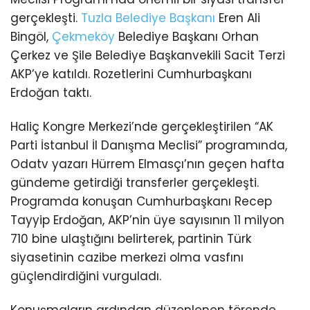
gerçekleşti.
Tuzla
Belediye Başkanı
Eren Ali
Bingöl,
Çekmeköy
Belediye Başkanı Orhan
Çerkez ve Şile Belediye Başkanvekili Sacit Terzi
AKP’ye katıldı. Rozetlerini Cumhurbaşkanı
Erdoğan taktı.
Haliç Kongre Merkezi’nde gerçekleştirilen “AK
Parti İstanbul İl Danışma Meclisi” programında,
Odatv yazarı Hürrem Elmasçı’nın geçen hafta
gündeme getirdiği transferler gerçekleşti.
Programda konuşan Cumhurbaşkanı Recep
Tayyip Erdoğan, AKP’nin üye sayısının 11 milyon
710 bine ulaştığını belirterek, partinin Türk
siyasetinin cazibe merkezi olma vasfını
güçlendirdiğini vurguladı.
Konuşmaların ardından düzenlenen törende,