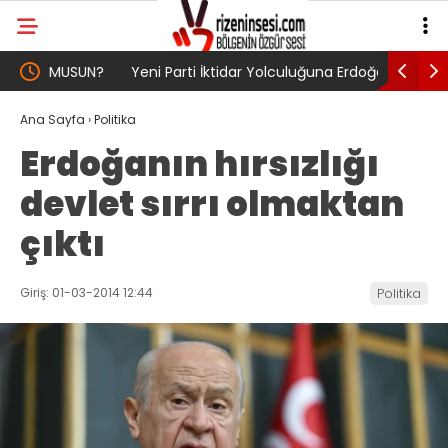
UN?
Yeni Parti İktidar Yolculuğuna Erdoğan’ın
Genel Af 
Memleketi Rize’den Başladı
Ana Sayfa
›
Politika
Erdoğanın hırsızlığı
devlet sırrı olmaktan
çıktı
Giriş: 01-03-2014 12:44
Politika