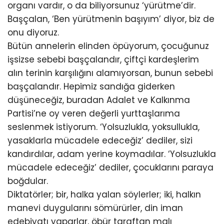
organı vardır, o da biliyorsunuz ‘yürütme’dir.
Başçalan, ‘Ben yürütmenin başıyım’ diyor, biz de
onu diyoruz.
Bütün annelerin elinden öpüyorum, çocuğunuz
işsizse sebebi başçalandır, çiftçi kardeşlerim
alın terinin karşılığını alamıyorsan, bunun sebebi
başçalandır. Hepimiz sandığa giderken
düşüneceğiz, buradan Adalet ve Kalkınma
Partisi’ne oy veren değerli yurttaşlarıma
seslenmek istiyorum. ‘Yolsuzlukla, yoksullukla,
yasaklarla mücadele edeceğiz’ dediler, sizi
kandırdılar, adam yerine koymadılar. ‘Yolsuzlukla
mücadele edeceğiz’ dediler, çocuklarını paraya
boğdular.
Diktatörler; bir, halka yalan söylerler; iki, halkın
manevi duygularını sömürürler, din iman
edebiyatı yaparlar, öbür taraftan malı