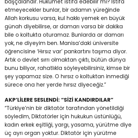
başçalandır. Hükümet istifa edebilir mi? İstifa
etmeyecekler bunlar, bir adamın yüreğinde
Allah korkusu varsa, kul hakkı yemek en büyük
günah diyebilirse, ar damarı varsa bir dakika
bile o koltukta oturamaz. Bunlarda ar damarı
yok, ne diyeyim ben. Manisa’daki üniversite
öğrencisine ‘Hırsız var’ pankartını taşıma diyor.
Artık o devlet sırrı olmaktan çıktı, bütün dünya
bunu biliyor, rahatlıkla söyleyebilirsiniz, kimse bir
şey yapamaz size. O hırsız o koltuktan inmediği
sürece ona her yerde hırsız diyeceğiz.”
AKP’LİLERE SESLENDİ: “SİZİ KANDIRDILAR”
“Türkiye’nin bir diktatör tarafından yönetildiği
söyledim, Diktatörler için hukukun üstünlüğü,
kadın erkek eşitliği, yargı, yasama, yürütme diye
üç ayrı organ yoktur. Diktatör için yürütme