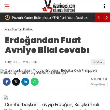
Parti’den Destek:
AV. Süzen “Meclis’e gelen Çerçeve
’
Yasa Türkiye’de yeni bir başlangıç için
Ana Sayfa
›
Politika
Erdoğandan Fuat
umudumuzun fidesi olmuştur”
Avniye Bilal cevabı
Giriş: 08-10-2015 10:32
Politika
ABONE OL
Cumhurbaşkanı Tayyip Erdoğan, Belçika Kralı