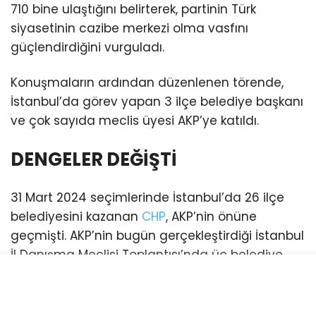
710 bine ulaştığını belirterek, partinin Türk
siyasetinin cazibe merkezi olma vasfını
güçlendirdiğini vurguladı.
Konuşmaların ardından düzenlenen törende,
İstanbul’da görev yapan 3 ilçe belediye başkanı
ve çok sayıda meclis üyesi AKP’ye katıldı.
DENGELER DEĞİŞTİ
31 Mart 2024 seçimlerinde İstanbul’da 26 ilçe
belediyesini kazanan
CHP
, AKP’nin önüne
geçmişti. AKP’nin bugün gerçekleştirdiği İstanbul
İl Danışma Meclisi Toplantısı’nda üç belediye
başkanı katılım sağladı. Bu katılımlarla birlikte
İstanbul genelinde AKP’li belediye sayısı 21’e
yükseldi. (Esenyurt ve Şişli belediyeleri ise