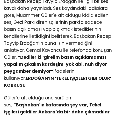
Başbakan Recep Tayyip Erdoğan ile ilgili bir ses
kaydı daha yayınladı. Ses kaydındaki iddialara
göre, Muammer Güler’e ait olduğu iddia edilen
ses, Gezi Parkı direnişçilerinin parkta sadece
basın açıklaması yapıp çıkmak istediklerinin
kendilerine iletildiğini belirterek, Başbakan Recep
Tayyip Erdoğan’ın buna izin vermediğini
anlatıyor. Cemal Kayoncu ile telefonda konuşan
Güler,
“Dediler ki ‘girelim basın açıklamamızı
yapalım çıkalım kardeşim’ yok abi, nuh diyor
peygamber demiyor”
ifadelerini
kullanıyor.
ERDOĞAN’IN ‘TEKEL İŞÇİLERİ GİBİ OLUR’
KORKUSU
Güler’e ait olduğu öne sürülen
ses,
“Başbakan’ın kafasında şey var, Tekel
işçileri geldiler Ankara’da bir daha çıkmadılar