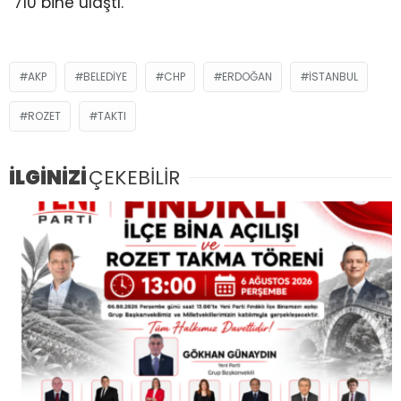
710 bine ulaştı.”
AKP
BELEDIYE
CHP
ERDOĞAN
ISTANBUL
ROZET
TAKTI
İLGİNİZİ
ÇEKEBİLİR