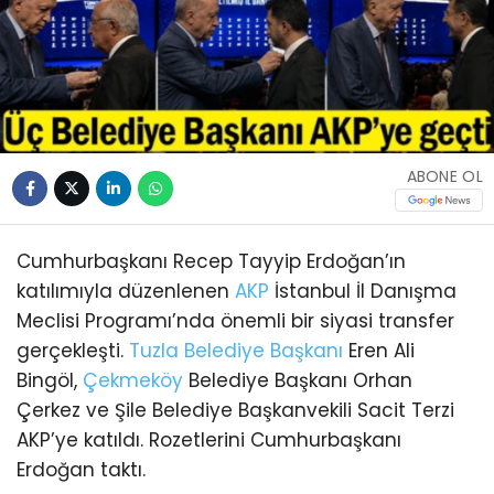
ABONE OL
Cumhurbaşkanı Recep Tayyip Erdoğan’ın
katılımıyla düzenlenen
AKP
İstanbul İl Danışma
Meclisi Programı’nda önemli bir siyasi transfer
gerçekleşti.
Tuzla
Belediye Başkanı
Eren Ali
Bingöl,
Çekmeköy
Belediye Başkanı Orhan
Çerkez ve Şile Belediye Başkanvekili Sacit Terzi
AKP’ye katıldı. Rozetlerini Cumhurbaşkanı
Erdoğan taktı.